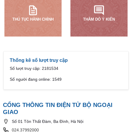
THỦ TỤC HÀNH CHÍNH
THĂM DÒ Ý KIẾN
Thống kê số lượt truy cập
Số lượt truy cập: 2181534
Số người đang online: 1549
CỔNG THÔNG TIN ĐIỆN TỬ BỘ NGOẠI
GIAO
Số 01 Tôn Thất Đàm, Ba Đình, Hà Nội
024.37992000