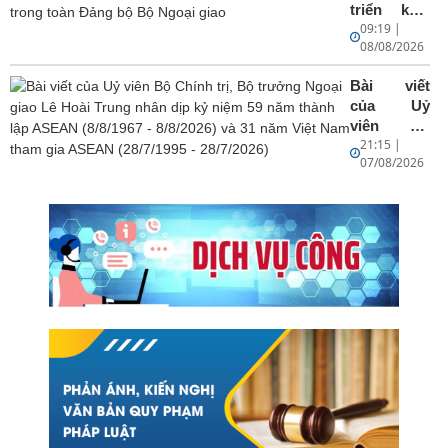
triển khai
09:19 |
Nghị quyết
08/08/2026
số 23-
NQ/TW và
Bài viết
Kết luận số
của Uỷ
49-KL/TW
viên Bộ
của Bộ
21:15 |
Chính trị,
Chính trị
07/08/2026
Bộ trưởng
trong toàn
Ngoại giao
Đảng bộ
Lê Hoài
Bộ Ngoại
Trung nhân
giao
dịp kỷ niệm
59 năm
thành lập
ASEAN
(8/8/1967 -
8/8/2026)
và 31 năm
Việt Nam
tham gia
ASEAN
(28/7/1995 -