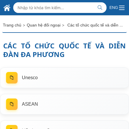
Skip to Main Content
BỘ NGOẠI GIAO VIỆT NAM
ENG
MINISTRY OF FOREIGN AFFAIRS
>
>
Các tổ chức quốc tế và diễn đàn đa phương
Trang chủ
Quan hệ đối ngoại
CÁC TỔ CHỨC QUỐC TẾ VÀ DIỄN
ĐÀN ĐA PHƯƠNG
📁
Unesco
📁
ASEAN