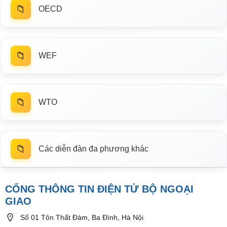
📁
OECD
📁
WEF
📁
WTO
📁
Các diễn đàn đa phương khác
CỔNG THÔNG TIN ĐIỆN TỬ BỘ NGOẠI
GIAO
Số 01 Tôn Thất Đàm, Ba Đình, Hà Nội