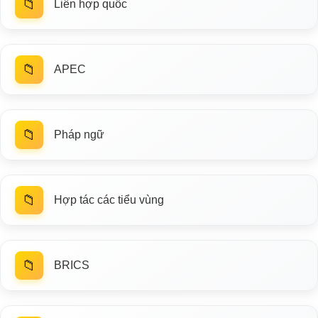
📁
Liên hợp quốc
📁
APEC
📁
Pháp ngữ
📁
Hợp tác các tiểu vùng
📁
BRICS