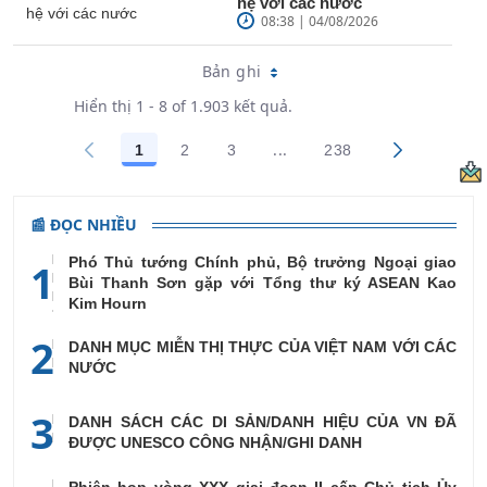
hệ với các nước
08:38 | 04/08/2026
Bản ghi
Hiển thị 1 - 8 of 1.903 kết quả.
...
1
2
3
238
Trang trung gian Use TAB 
Các trang trên cổng
Các trang trên cổng
Các trang trên cổng
Các trang trên cổn
📰 ĐỌC NHIỀU
Phó Thủ tướng Chính phủ, Bộ trưởng Ngoại giao
1
Bùi Thanh Sơn gặp với Tổng thư ký ASEAN Kao
Kim Hourn
2
DANH MỤC MIỄN THỊ THỰC CỦA VIỆT NAM VỚI CÁC
NƯỚC
3
DANH SÁCH CÁC DI SẢN/DANH HIỆU CỦA VN ĐÃ
ĐƯỢC UNESCO CÔNG NHẬN/GHI DANH
Phiên họp vòng XXX giai đoạn II cấp Chủ tịch Ủy