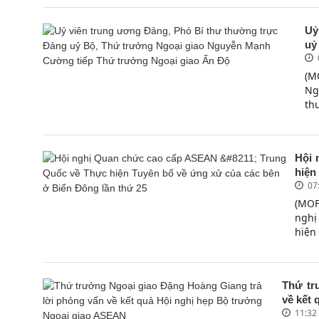
Uỷ
uỷ
(M
Ng
th
Hội 
hiện
07
(MOF
nghị
hiện
Thứ tr
về kết 
11:32