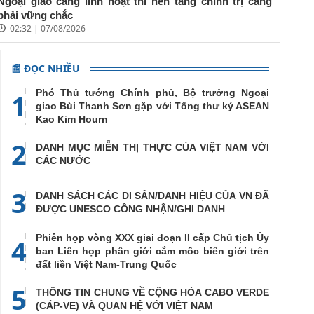
Ngoại giao càng linh hoạt thì nền tảng chính trị càng
phải vững chắc
02:32 | 07/08/2026
📰 ĐỌC NHIỀU
Phó Thủ tướng Chính phủ, Bộ trưởng Ngoại
1
giao Bùi Thanh Sơn gặp với Tổng thư ký ASEAN
Kao Kim Hourn
2
DANH MỤC MIỄN THỊ THỰC CỦA VIỆT NAM VỚI
CÁC NƯỚC
3
DANH SÁCH CÁC DI SẢN/DANH HIỆU CỦA VN ĐÃ
ĐƯỢC UNESCO CÔNG NHẬN/GHI DANH
Phiên họp vòng XXX giai đoạn II cấp Chủ tịch Ủy
4
ban Liên họp phân giới cắm mốc biên giới trên
đất liền Việt Nam-Trung Quốc
5
THÔNG TIN CHUNG VỀ CỘNG HÒA CABO VERDE
(CÁP-VE) VÀ QUAN HỆ VỚI VIỆT NAM