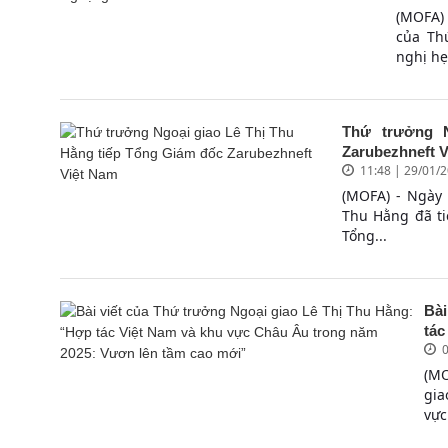
(MOFA) 
của Th
nghị hẹ
Thứ trưởng 
Zarubezhneft 
11:48 | 29/01/
(MOFA) - Ngày 
Thu Hằng đã ti
Tổng...
Bài
tác
(MO
gia
vực