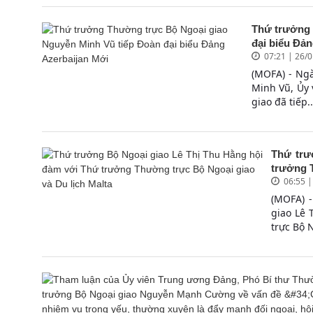
Thứ trưởng 
đại biểu Đả
07:21 | 26/
(MOFA) - Ngà
Minh Vũ, Ủy
giao đã tiếp..
Thứ trư
trưởng T
06:55 
(MOFA) -
giao Lê 
trực Bộ N