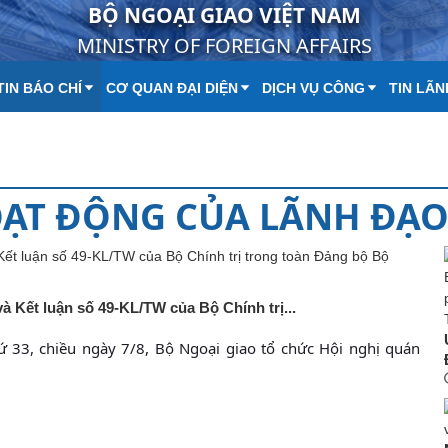
BỘ NGOẠI GIAO VIỆT NAM
MINISTRY OF FOREIGN AFFAIRS
IN BÁO CHÍ
CƠ QUAN ĐẠI DIỆN
DỊCH VỤ CÔNG
TIN LÃN
ẠT ĐỘNG CỦA LÃNH ĐẠO
và Kết luận số 49-KL/TW của Bộ Chính trị...
ứ 33, chiều ngày 7/8, Bộ Ngoại giao tổ chức Hội nghị quán