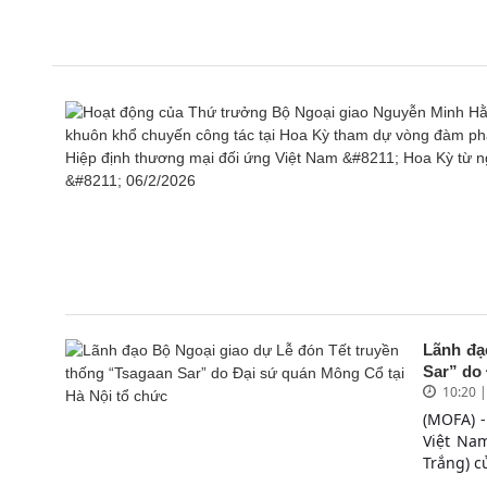
Lãnh đạ
Sar” do 
10:20 
(MOFA) -
Việt Nam
Trắng) c