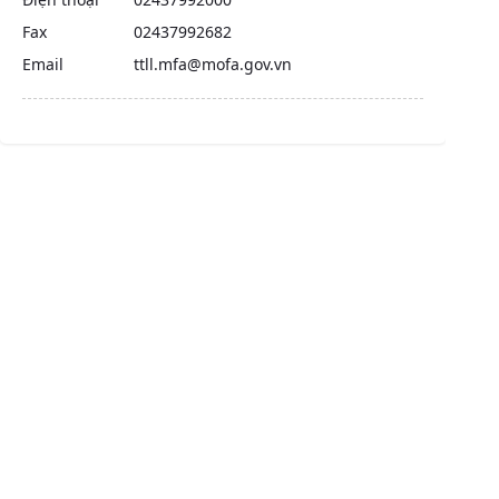
Fax
02437992682
Email
ttll.mfa@mofa.gov.vn