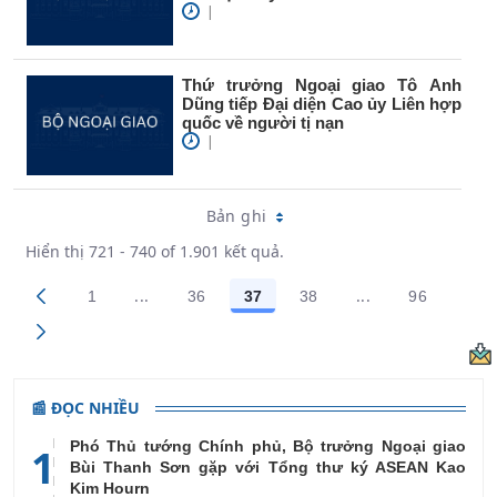
|
Thứ trưởng Ngoại giao Tô Anh
Dũng tiếp Đại diện Cao ủy Liên hợp
quốc về người tị nạn
|
Bản ghi
Hiển thị 721 - 740 of 1.901 kết quả.
...
...
1
36
37
38
96
Trang trung gian Use TAB to navigate.
Trang trung gian
Các trang trên cổng
Các trang trên cổng
Các trang trên cổng
Các trang trên cổng
Các trang
📰 ĐỌC NHIỀU
Phó Thủ tướng Chính phủ, Bộ trưởng Ngoại giao
1
Bùi Thanh Sơn gặp với Tổng thư ký ASEAN Kao
Kim Hourn