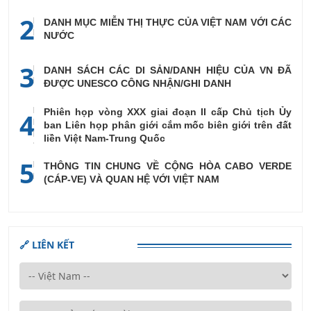
2
DANH MỤC MIỄN THỊ THỰC CỦA VIỆT NAM VỚI CÁC
NƯỚC
3
DANH SÁCH CÁC DI SẢN/DANH HIỆU CỦA VN ĐÃ
ĐƯỢC UNESCO CÔNG NHẬN/GHI DANH
Phiên họp vòng XXX giai đoạn II cấp Chủ tịch Ủy
4
ban Liên họp phân giới cắm mốc biên giới trên đất
liền Việt Nam-Trung Quốc
5
THÔNG TIN CHUNG VỀ CỘNG HÒA CABO VERDE
(CÁP-VE) VÀ QUAN HỆ VỚI VIỆT NAM
🔗 LIÊN KẾT