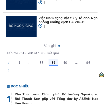
|
Việt Nam tặng vật tư y tế cho Nga
phòng chống dịch COVID-19
|
Bản ghi
Hiển thị 761 - 780 of 1.903 kết quả.
...
...
1
38
39
40
96
Trang trung gian Use TAB to navigate.
Trang trung gian
Các trang trên cổng
Các trang trên cổng
Các trang trên cổng
Các trang trên cổng
Các trang
📰 ĐỌC NHIỀU
Phó Thủ tướng Chính phủ, Bộ trưởng Ngoại giao
1
Bùi Thanh Sơn gặp với Tổng thư ký ASEAN Kao
Kim Hourn