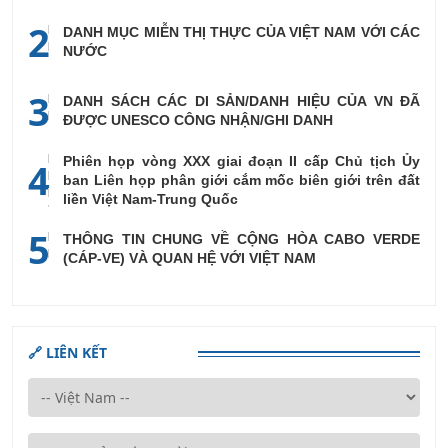
2
DANH MỤC MIỄN THỊ THỰC CỦA VIỆT NAM VỚI CÁC
NƯỚC
3
DANH SÁCH CÁC DI SẢN/DANH HIỆU CỦA VN ĐÃ
ĐƯỢC UNESCO CÔNG NHẬN/GHI DANH
Phiên họp vòng XXX giai đoạn II cấp Chủ tịch Ủy
4
ban Liên họp phân giới cắm mốc biên giới trên đất
liền Việt Nam-Trung Quốc
5
THÔNG TIN CHUNG VỀ CỘNG HÒA CABO VERDE
(CÁP-VE) VÀ QUAN HỆ VỚI VIỆT NAM
🔗 LIÊN KẾT