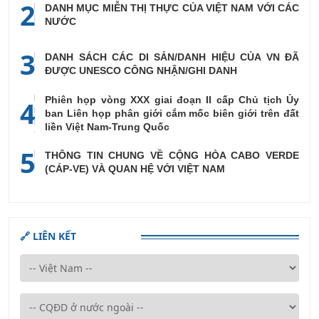
2
DANH MỤC MIỄN THỊ THỰC CỦA VIỆT NAM VỚI CÁC
NƯỚC
3
DANH SÁCH CÁC DI SẢN/DANH HIỆU CỦA VN ĐÃ
ĐƯỢC UNESCO CÔNG NHẬN/GHI DANH
Phiên họp vòng XXX giai đoạn II cấp Chủ tịch Ủy
4
ban Liên họp phân giới cắm mốc biên giới trên đất
liền Việt Nam-Trung Quốc
5
THÔNG TIN CHUNG VỀ CỘNG HÒA CABO VERDE
(CÁP-VE) VÀ QUAN HỆ VỚI VIỆT NAM
🔗 LIÊN KẾT