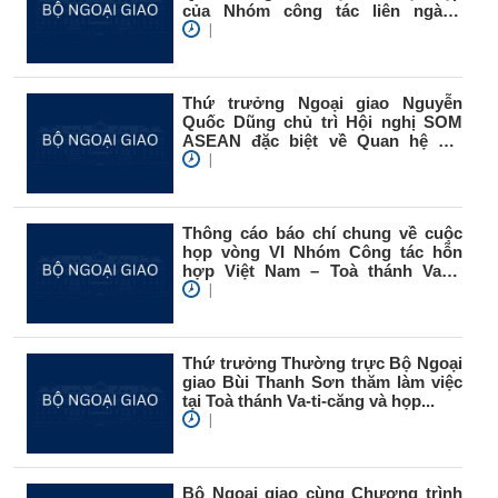
của Nhóm công tác liên ngành
trực...
|
Thứ trưởng Ngoại giao Nguyễn
Quốc Dũng chủ trì Hội nghị SOM
ASEAN đặc biệt về Quan hệ đối
ngoại...
|
Thông cáo báo chí chung về cuộc
họp vòng VI Nhóm Công tác hỗn
hợp Việt Nam – Toà thánh Va-ti-
căng
|
Thứ trưởng Thường trực Bộ Ngoại
giao Bùi Thanh Sơn thăm làm việc
tại Toà thánh Va-ti-căng và họp...
|
Bộ Ngoại giao cùng Chương trình