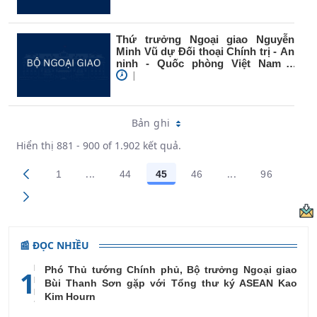
Thứ trưởng Ngoại giao Nguyễn
Minh Vũ dự Đối thoại Chính trị - An
ninh - Quốc phòng Việt Nam –
Hoa...
|
Bản ghi
Hiển thị 881 - 900 of 1.902 kết quả.
...
...
1
44
45
46
96
Trang trung gian Use TAB to navigate.
Trang trung gian
Các trang trên cổng
Các trang trên cổng
Các trang trên cổng
Các trang trên cổng
Các trang
📰 ĐỌC NHIỀU
Phó Thủ tướng Chính phủ, Bộ trưởng Ngoại giao
1
Bùi Thanh Sơn gặp với Tổng thư ký ASEAN Kao
Kim Hourn