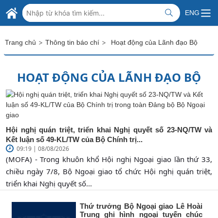
Skip to Main Content
BỘ NGOẠI GIAO VIỆT NAM
ENG
MINISTRY OF FOREIGN AFFAIRS
>
>
Trang chủ
Thông tin báo chí
Hoạt động của Lãnh đạo Bộ
HOẠT ĐỘNG CỦA LÃNH ĐẠO BỘ
Hội nghị quán triệt, triển khai Nghị quyết số 23-NQ/TW và
Kết luận số 49-KL/TW của Bộ Chính trị...
09:19 | 08/08/2026
(MOFA) - Trong khuôn khổ Hội nghị Ngoại giao lần thứ 33,
chiều ngày 7/8, Bộ Ngoại giao tổ chức Hội nghị quán triệt,
triển khai Nghị quyết số...
Thứ trưởng Bộ Ngoại giao Lê Hoài
Trung ghi hình ngoại tuyến chúc