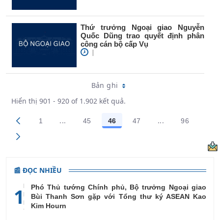
Thứ trưởng Ngoại giao Nguyễn
Quốc Dũng trao quyết định phân
công cán bộ cấp Vụ
|
Bản ghi
Hiển thị 901 - 920 of 1.902 kết quả.
...
...
1
45
46
47
96
Trang trung gian Use TAB to navigate.
Trang trung gian
Các trang trên cổng
Các trang trên cổng
Các trang trên cổng
Các trang trên cổng
Các trang
📰 ĐỌC NHIỀU
Phó Thủ tướng Chính phủ, Bộ trưởng Ngoại giao
1
Bùi Thanh Sơn gặp với Tổng thư ký ASEAN Kao
Kim Hourn