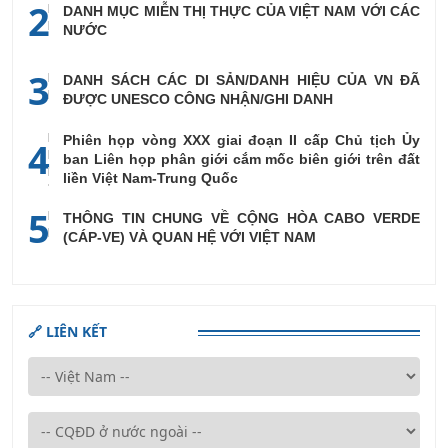
2
DANH MỤC MIỄN THỊ THỰC CỦA VIỆT NAM VỚI CÁC
NƯỚC
3
DANH SÁCH CÁC DI SẢN/DANH HIỆU CỦA VN ĐÃ
ĐƯỢC UNESCO CÔNG NHẬN/GHI DANH
Phiên họp vòng XXX giai đoạn II cấp Chủ tịch Ủy
4
ban Liên họp phân giới cắm mốc biên giới trên đất
liền Việt Nam-Trung Quốc
5
THÔNG TIN CHUNG VỀ CỘNG HÒA CABO VERDE
(CÁP-VE) VÀ QUAN HỆ VỚI VIỆT NAM
🔗 LIÊN KẾT