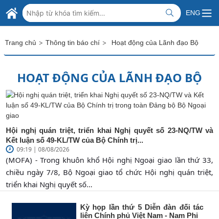
Skip to Main Content
BỘ NGOẠI GIAO VIỆT NAM
ENG
MINISTRY OF FOREIGN AFFAIRS
>
>
Trang chủ
Thông tin báo chí
Hoạt động của Lãnh đạo Bộ
HOẠT ĐỘNG CỦA LÃNH ĐẠO BỘ
Hội nghị quán triệt, triển khai Nghị quyết số 23-NQ/TW và
Kết luận số 49-KL/TW của Bộ Chính trị...
09:19 | 08/08/2026
(MOFA) - Trong khuôn khổ Hội nghị Ngoại giao lần thứ 33,
chiều ngày 7/8, Bộ Ngoại giao tổ chức Hội nghị quán triệt,
triển khai Nghị quyết số...
Kỳ họp lần thứ 5 Diễn đàn đối tác
liên Chính phủ Việt Nam - Nam Phi