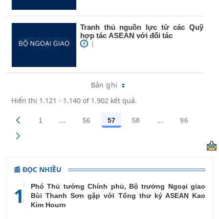
Tranh thủ nguồn lực từ các Quỹ
hợp tác ASEAN với đối tác
|
Bản ghi
Hiển thị 1.121 - 1.140 of 1.902 kết quả.
...
...
1
56
57
58
96
Trang trung gian Use TAB to navigate.
Trang trung gian
Các trang trên cổng
Các trang trên cổng
Các trang trên cổng
Các trang trên cổng
Các trang
📰 ĐỌC NHIỀU
Phó Thủ tướng Chính phủ, Bộ trưởng Ngoại giao
1
Bùi Thanh Sơn gặp với Tổng thư ký ASEAN Kao
Kim Hourn