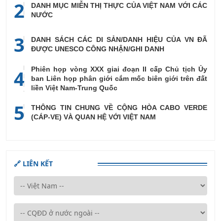
2
DANH MỤC MIỄN THỊ THỰC CỦA VIỆT NAM VỚI CÁC
NƯỚC
3
DANH SÁCH CÁC DI SẢN/DANH HIỆU CỦA VN ĐÃ
ĐƯỢC UNESCO CÔNG NHẬN/GHI DANH
Phiên họp vòng XXX giai đoạn II cấp Chủ tịch Ủy
4
ban Liên họp phân giới cắm mốc biên giới trên đất
liền Việt Nam-Trung Quốc
5
THÔNG TIN CHUNG VỀ CỘNG HÒA CABO VERDE
(CÁP-VE) VÀ QUAN HỆ VỚI VIỆT NAM
🔗 LIÊN KẾT