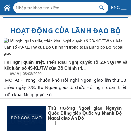
Skip to Main Content
BỘ NGOẠI GIAO VIỆT NAM
ENG
>
>
Trang chủ
Thông tin báo chí
Hoạt động của Lãnh đạo Bộ
MINISTRY OF FOREIGN AFFAIRS
HOẠT ĐỘNG CỦA LÃNH ĐẠO BỘ
Hội nghị quán triệt, triển khai Nghị quyết số 23-NQ/TW và
Kết luận số 49-KL/TW của Bộ Chính trị...
09:19 | 08/08/2026
(MOFA) - Trong khuôn khổ Hội nghị Ngoại giao lần thứ 33,
chiều ngày 7/8, Bộ Ngoại giao tổ chức Hội nghị quán triệt,
triển khai Nghị quyết số...
Thứ trưởng Ngoại giao Nguyễn
Quốc Dũng tiếp Quốc vụ khanh Bộ
Ngoại giao Ấn Độ
|