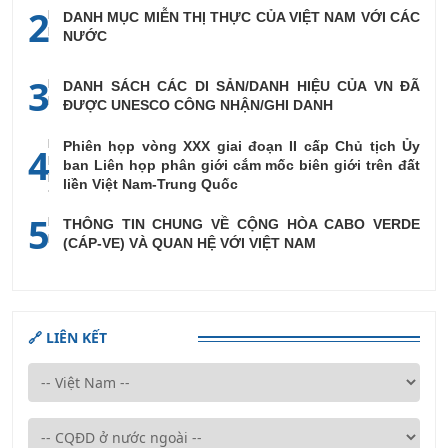
2
DANH MỤC MIỄN THỊ THỰC CỦA VIỆT NAM VỚI CÁC
NƯỚC
3
DANH SÁCH CÁC DI SẢN/DANH HIỆU CỦA VN ĐÃ
ĐƯỢC UNESCO CÔNG NHẬN/GHI DANH
Phiên họp vòng XXX giai đoạn II cấp Chủ tịch Ủy
4
ban Liên họp phân giới cắm mốc biên giới trên đất
liền Việt Nam-Trung Quốc
5
THÔNG TIN CHUNG VỀ CỘNG HÒA CABO VERDE
(CÁP-VE) VÀ QUAN HỆ VỚI VIỆT NAM
🔗 LIÊN KẾT