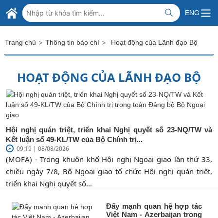
Skip to Main Content
BỘ NGOẠI GIAO VIỆT NAM
ENG
MINISTRY OF FOREIGN AFFAIRS
>
>
Trang chủ
Thông tin báo chí
Hoạt động của Lãnh đạo Bộ
HOẠT ĐỘNG CỦA LÃNH ĐẠO BỘ
Hội nghị quán triệt, triển khai Nghị quyết số 23-NQ/TW và
Kết luận số 49-KL/TW của Bộ Chính trị...
09:19 | 08/08/2026
(MOFA) - Trong khuôn khổ Hội nghị Ngoại giao lần thứ 33,
chiều ngày 7/8, Bộ Ngoại giao tổ chức Hội nghị quán triệt,
triển khai Nghị quyết số...
Đẩy mạnh quan hệ hợp tác
Việt Nam - Azerbaijan trong