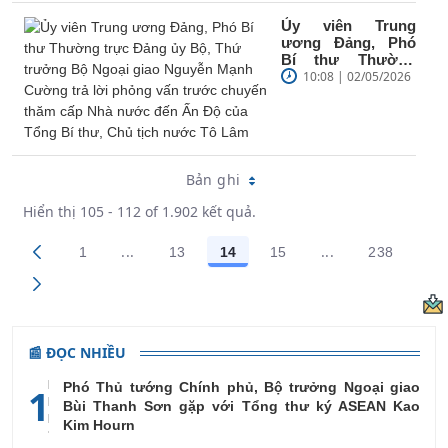
Ủy viên Trung
ương Đảng, Phó
Bí thư Thường
trực Đảng ủy Bộ,
10:08 | 02/05/2026
Thứ trưởng Bộ
Ngoại giao Nguyễn
Mạnh...
Bản ghi
Hiển thị 105 - 112 of 1.902 kết quả.
...
...
1
13
14
15
238
Trang trung gian Use TAB to navigate.
Trang trung gian
Các trang trên cổng
Các trang trên cổng
Các trang trên cổng
Các trang trên cổng
Các trang
📰 ĐỌC NHIỀU
Phó Thủ tướng Chính phủ, Bộ trưởng Ngoại giao
1
Bùi Thanh Sơn gặp với Tổng thư ký ASEAN Kao
Kim Hourn