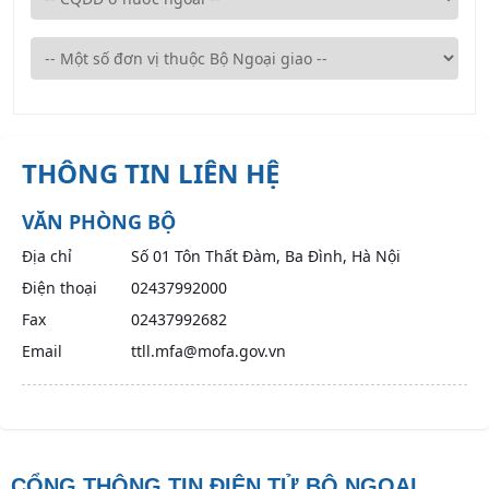
THÔNG TIN LIÊN HỆ
VĂN PHÒNG BỘ
Địa chỉ
Số 01 Tôn Thất Đàm, Ba Đình, Hà Nội
Điện thoại
02437992000
Fax
02437992682
Email
ttll.mfa@mofa.gov.vn
CỔNG THÔNG TIN ĐIỆN TỬ BỘ NGOẠI