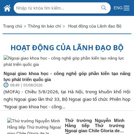
Skip to Main Content
BỘ NGOẠI GIAO VIỆT NAM
ENG
MINISTRY OF FOREIGN AFFAIRS
>
>
Trang chủ
Thông tin báo chí
Hoạt động của Lãnh đạo Bộ
HOẠT ĐỘNG CỦA LÃNH ĐẠO BỘ
Ngoại giao khoa học - công nghệ góp phần kiến tạo năng
lực phát triển quốc gia
08:49 | 05/08/2026
(MOFA) - Chiều 5/8/2026, tại Hà Nội, trong khuôn khổ Hội
nghị Ngoại giao lần thứ 33, Bộ Ngoại giao tổ chức Phiên họp
“Ngoại giao khoa học - công...
Thứ trưởng Nguyễn Minh
Hằng tiếp Thứ trưởng
Ngoại giao Chile Gloria de la