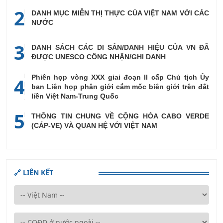
2
DANH MỤC MIỄN THỊ THỰC CỦA VIỆT NAM VỚI CÁC
NƯỚC
3
DANH SÁCH CÁC DI SẢN/DANH HIỆU CỦA VN ĐÃ
ĐƯỢC UNESCO CÔNG NHẬN/GHI DANH
Phiên họp vòng XXX giai đoạn II cấp Chủ tịch Ủy
4
ban Liên họp phân giới cắm mốc biên giới trên đất
liền Việt Nam-Trung Quốc
5
THÔNG TIN CHUNG VỀ CỘNG HÒA CABO VERDE
(CÁP-VE) VÀ QUAN HỆ VỚI VIỆT NAM
🔗 LIÊN KẾT