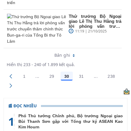
Thứ trưởng Bộ Ngoại
giao Lê Thị Thu Hằng trả
lời phỏng vấn trước
chuyến thăm chính thức
11:19 | 21/10/2025
Bun-ga-ri...
Bản ghi
Hiển thị 233 - 240 of 1.899 kết quả.
...
...
1
29
30
31
238
Trang trung gian Use TAB to navigate.
Trang trung gian
Các trang trên cổng
Các trang trên cổng
Các trang trên cổng
Các trang trên cổng
Các trang
📰 ĐỌC NHIỀU
Phó Thủ tướng Chính phủ, Bộ trưởng Ngoại giao
1
Bùi Thanh Sơn gặp với Tổng thư ký ASEAN Kao
Kim Hourn