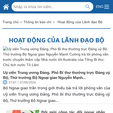
Skip to Main Content
BỘ NGOẠI GIAO VIỆT NAM
ENG
MINISTRY OF FOREIGN AFFAIRS
>
>
Trang chủ
Thông tin báo chí
Hoạt động của Lãnh đạo Bộ
HOẠT ĐỘNG CỦA LÃNH ĐẠO BỘ
Uỷ viên Trung ương Đảng, Phó Bí thư thường trực Đảng uỷ
Bộ, Thứ trưởng Bộ Ngoại giao Nguyễn Mạnh...
07:47 | 07/08/2026
Bộ Ngoại giao trân trọng giới thiệu bài trả lời phỏng vấn của
Uỷ viên Trung ương Đảng, Phó Bí thư thường trực Đảng uỷ
Bộ, Thứ trưởng Bộ Ngoại giao...
Đổi mới công tác đối ngoại nhân