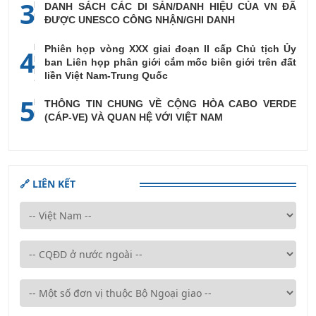
3
DANH SÁCH CÁC DI SẢN/DANH HIỆU CỦA VN ĐÃ
ĐƯỢC UNESCO CÔNG NHẬN/GHI DANH
Phiên họp vòng XXX giai đoạn II cấp Chủ tịch Ủy
4
ban Liên họp phân giới cắm mốc biên giới trên đất
liền Việt Nam-Trung Quốc
5
THÔNG TIN CHUNG VỀ CỘNG HÒA CABO VERDE
(CÁP-VE) VÀ QUAN HỆ VỚI VIỆT NAM
🔗 LIÊN KẾT