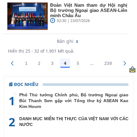
Đoàn Việt Nam tham dự Hội nghị
Bộ trưởng Ngoại giao ASEAN-Liên
minh Châu Âu
02:30 | 23/07/2026
Bản ghi
Hiển thị 25 - 32 of 1.901 kết quả.
...
1
2
3
4
5
238
Trang trung gian Use
Các trang trên cổng
Các trang trên cổng
Các trang trên cổng
Các trang trên cổng
Các trang trên cổng
Các trang trê
📰 ĐỌC NHIỀU
Phó Thủ tướng Chính phủ, Bộ trưởng Ngoại giao
1
Bùi Thanh Sơn gặp với Tổng thư ký ASEAN Kao
Kim Hourn
2
DANH MỤC MIỄN THỊ THỰC CỦA VIỆT NAM VỚI CÁC
NƯỚC