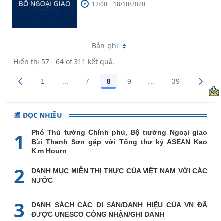
12:00 | 18/10/2020
Bản ghi
Hiển thị 57 - 64 of 311 kết quả.
...
...
1
7
8
9
39
Trang trung gian Use TAB to navigate.
Trang trung gian Us
Các trang trên cổng
Các trang trên cổng
Các trang trên cổng
Các trang trên cổng
Các trang tr
📰 ĐỌC NHIỀU
Phó Thủ tướng Chính phủ, Bộ trưởng Ngoại giao
1
Bùi Thanh Sơn gặp với Tổng thư ký ASEAN Kao
Kim Hourn
2
DANH MỤC MIỄN THỊ THỰC CỦA VIỆT NAM VỚI CÁC
NƯỚC
3
DANH SÁCH CÁC DI SẢN/DANH HIỆU CỦA VN ĐÃ
ĐƯỢC UNESCO CÔNG NHẬN/GHI DANH