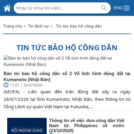
Skip to Main Content
BỘ NGOẠI GIAO VIỆT NAM
ENG
MINISTRY OF FOREIGN AFFAIRS
>
>
Trang chủ
Tin lãnh sự
Tin tức bảo hộ công dân
TIN TỨC BẢO HỘ CÔNG DÂN
Bản tin bảo hộ công dân số 2 Về tình hình động đất tại
Kumamoto (Nhật Bản)
11:01 | 29/07/2026
(MOFA) - Liên quan đến trận động đất xảy ra ngày
28/07/2026 tại tỉnh Kumamoto, Nhật Bản, theo thông tin từ
Tổng Lãnh sự quán Việt Nam tại Fukuoka,...
Thông tin về việc đưa công dân Việt
Nam từ Philippines về nước
(23/10/2020)