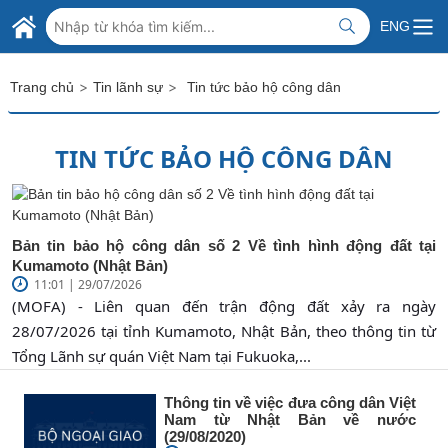
Skip to Main Content
BỘ NGOẠI GIAO VIỆT NAM
ENG
MINISTRY OF FOREIGN AFFAIRS
>
>
Trang chủ
Tin lãnh sự
Tin tức bảo hộ công dân
TIN TỨC BẢO HỘ CÔNG DÂN
Bản tin bảo hộ công dân số 2 Về tình hình động đất tại
Kumamoto (Nhật Bản)
11:01 | 29/07/2026
(MOFA) - Liên quan đến trận động đất xảy ra ngày
28/07/2026 tại tỉnh Kumamoto, Nhật Bản, theo thông tin từ
Tổng Lãnh sự quán Việt Nam tại Fukuoka,...
Thông tin về việc đưa công dân Việt
Nam từ Nhật Bản về nước
(29/08/2020)