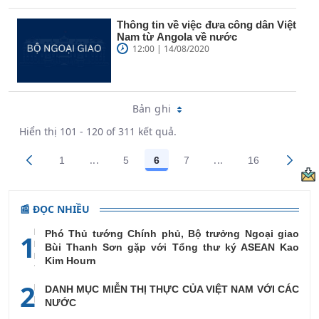
Thông tin về việc đưa công dân Việt
Nam từ Angola về nước
12:00 | 14/08/2020
Bản ghi
Hiển thị 101 - 120 of 311 kết quả.
...
...
1
5
6
7
16
Trang trung gian Use TAB to navigate.
Trang trung gian Us
Các trang trên cổng
Các trang trên cổng
Các trang trên cổng
Các trang trên cổng
Các trang tr
📰 ĐỌC NHIỀU
Phó Thủ tướng Chính phủ, Bộ trưởng Ngoại giao
1
Bùi Thanh Sơn gặp với Tổng thư ký ASEAN Kao
Kim Hourn
2
DANH MỤC MIỄN THỊ THỰC CỦA VIỆT NAM VỚI CÁC
NƯỚC