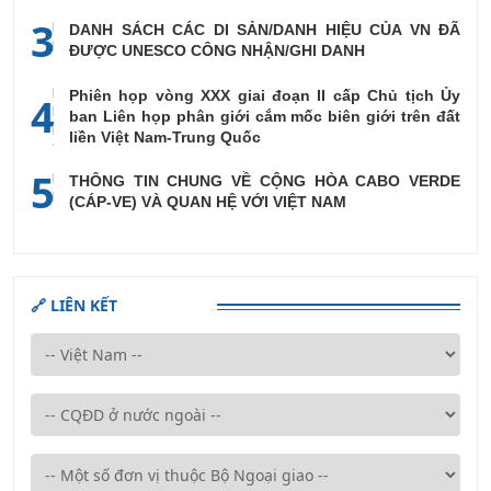
3
DANH SÁCH CÁC DI SẢN/DANH HIỆU CỦA VN ĐÃ
ĐƯỢC UNESCO CÔNG NHẬN/GHI DANH
Phiên họp vòng XXX giai đoạn II cấp Chủ tịch Ủy
4
ban Liên họp phân giới cắm mốc biên giới trên đất
liền Việt Nam-Trung Quốc
5
THÔNG TIN CHUNG VỀ CỘNG HÒA CABO VERDE
(CÁP-VE) VÀ QUAN HỆ VỚI VIỆT NAM
🔗 LIÊN KẾT