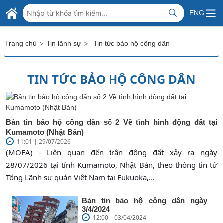
Skip to Main Content
BỘ NGOẠI GIAO VIỆT NAM
ENG
MINISTRY OF FOREIGN AFFAIRS
>
>
Trang chủ
Tin lãnh sự
Tin tức bảo hộ công dân
TIN TỨC BẢO HỘ CÔNG DÂN
Bản tin bảo hộ công dân số 2 Về tình hình động đất tại
Kumamoto (Nhật Bản)
11:01 | 29/07/2026
(MOFA) - Liên quan đến trận động đất xảy ra ngày
28/07/2026 tại tỉnh Kumamoto, Nhật Bản, theo thông tin từ
Tổng Lãnh sự quán Việt Nam tại Fukuoka,...
Bản tin bảo hộ công dân ngày
3/4/2024
12:00 | 03/04/2024