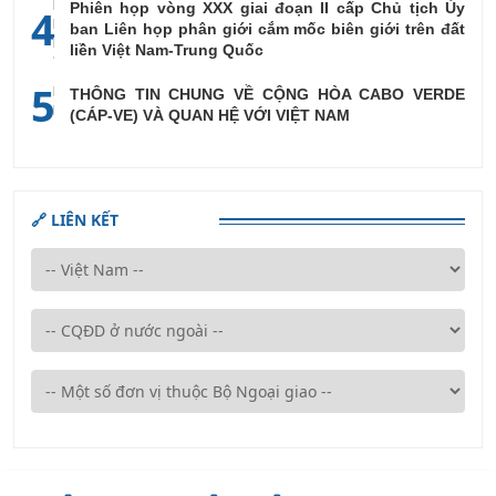
Phiên họp vòng XXX giai đoạn II cấp Chủ tịch Ủy
4
ban Liên họp phân giới cắm mốc biên giới trên đất
liền Việt Nam-Trung Quốc
5
THÔNG TIN CHUNG VỀ CỘNG HÒA CABO VERDE
(CÁP-VE) VÀ QUAN HỆ VỚI VIỆT NAM
🔗 LIÊN KẾT