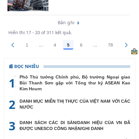
Bản ghi
Hiển thị 17 - 20 of 311 kết quả.
...
...
1
4
5
6
78
Trang trung gian Use TAB to navigate.
Trang trung gian Us
Các trang trên cổng
Các trang trên cổng
Các trang trên cổng
Các trang trên cổng
Các trang tr
📰 ĐỌC NHIỀU
Phó Thủ tướng Chính phủ, Bộ trưởng Ngoại giao
1
Bùi Thanh Sơn gặp với Tổng thư ký ASEAN Kao
Kim Hourn
2
DANH MỤC MIỄN THỊ THỰC CỦA VIỆT NAM VỚI CÁC
NƯỚC
3
DANH SÁCH CÁC DI SẢN/DANH HIỆU CỦA VN ĐÃ
ĐƯỢC UNESCO CÔNG NHẬN/GHI DANH