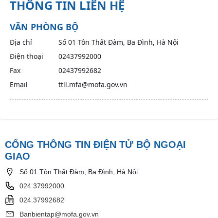
THÔNG TIN LIÊN HỆ
VĂN PHÒNG BỘ
Địa chỉ
Số 01 Tôn Thất Đàm, Ba Đình, Hà Nội
Điện thoại
02437992000
Fax
02437992682
Email
ttll.mfa@mofa.gov.vn
CỔNG THÔNG TIN ĐIỆN TỬ BỘ NGOẠI
GIAO
Số 01 Tôn Thất Đàm, Ba Đình, Hà Nội
024.37992000
024.37992682
Banbientap@mofa.gov.vn