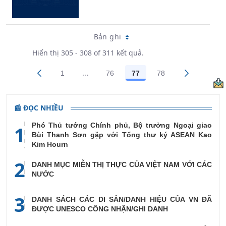
Bản ghi
Hiển thị 305 - 308 of 311 kết quả.
...
1
76
77
78
Trang trung gian Use TAB to navigate.
Các trang trên cổng
Các trang trên cổng
Các trang trên cổng
Các trang trên cổ
📰 ĐỌC NHIỀU
Phó Thủ tướng Chính phủ, Bộ trưởng Ngoại giao
1
Bùi Thanh Sơn gặp với Tổng thư ký ASEAN Kao
Kim Hourn
2
DANH MỤC MIỄN THỊ THỰC CỦA VIỆT NAM VỚI CÁC
NƯỚC
3
DANH SÁCH CÁC DI SẢN/DANH HIỆU CỦA VN ĐÃ
ĐƯỢC UNESCO CÔNG NHẬN/GHI DANH