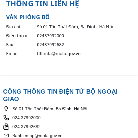
THÔNG TIN LIÊN HỆ
VĂN PHÒNG BỘ
Địa chỉ
Số 01 Tôn Thất Đàm, Ba Đình, Hà Nội
Điện thoại
02437992000
Fax
02437992682
Email
ttll.mfa@mofa.gov.vn
CỔNG THÔNG TIN ĐIỆN TỬ BỘ NGOẠI
GIAO
Số 01 Tôn Thất Đàm, Ba Đình, Hà Nội
024.37992000
024.37992682
Banbientap@mofa.gov.vn