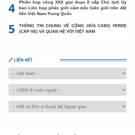
Phiên họp vòng XXX giai đoạn II cấp Chủ tịch Ủy
4
ban Liên họp phân giới cắm mốc biên giới trên đất
liền Việt Nam-Trung Quốc
5
THÔNG TIN CHUNG VỀ CỘNG HÒA CABO VERDE
(CÁP-VE) VÀ QUAN HỆ VỚI VIỆT NAM
🔗 LIÊN KẾT