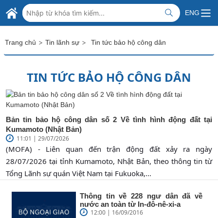
Skip to Main Content
BỘ NGOẠI GIAO VIỆT NAM
ENG
MINISTRY OF FOREIGN AFFAIRS
>
>
Trang chủ
Tin lãnh sự
Tin tức bảo hộ công dân
TIN TỨC BẢO HỘ CÔNG DÂN
Bản tin bảo hộ công dân số 2 Về tình hình động đất tại
Kumamoto (Nhật Bản)
11:01 | 29/07/2026
(MOFA) - Liên quan đến trận động đất xảy ra ngày
28/07/2026 tại tỉnh Kumamoto, Nhật Bản, theo thông tin từ
Tổng Lãnh sự quán Việt Nam tại Fukuoka,...
Thông tin về 228 ngư dân đã về
nước an toàn từ In-đô-nê-xi-a
12:00 | 16/09/2016