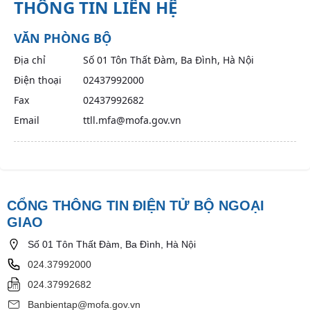
THÔNG TIN LIÊN HỆ
VĂN PHÒNG BỘ
Địa chỉ
Số 01 Tôn Thất Đàm, Ba Đình, Hà Nội
Điện thoại
02437992000
Fax
02437992682
Email
ttll.mfa@mofa.gov.vn
CỔNG THÔNG TIN ĐIỆN TỬ BỘ NGOẠI
GIAO
Số 01 Tôn Thất Đàm, Ba Đình, Hà Nội
024.37992000
024.37992682
Banbientap@mofa.gov.vn