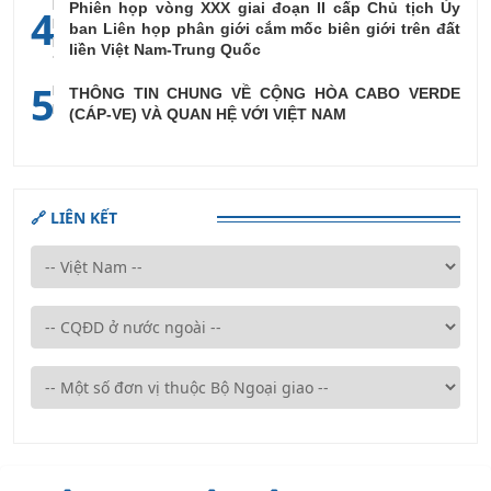
Phiên họp vòng XXX giai đoạn II cấp Chủ tịch Ủy
4
ban Liên họp phân giới cắm mốc biên giới trên đất
liền Việt Nam-Trung Quốc
5
THÔNG TIN CHUNG VỀ CỘNG HÒA CABO VERDE
(CÁP-VE) VÀ QUAN HỆ VỚI VIỆT NAM
🔗 LIÊN KẾT