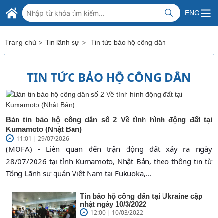
Skip to Main Content
BỘ NGOẠI GIAO VIỆT NAM
ENG
MINISTRY OF FOREIGN AFFAIRS
>
>
Trang chủ
Tin lãnh sự
Tin tức bảo hộ công dân
TIN TỨC BẢO HỘ CÔNG DÂN
Bản tin bảo hộ công dân số 2 Về tình hình động đất tại
Kumamoto (Nhật Bản)
11:01 | 29/07/2026
(MOFA) - Liên quan đến trận động đất xảy ra ngày
28/07/2026 tại tỉnh Kumamoto, Nhật Bản, theo thông tin từ
Tổng Lãnh sự quán Việt Nam tại Fukuoka,...
Tin bảo hộ công dân tại Ukraine cập
nhật ngày 10/3/2022
12:00 | 10/03/2022