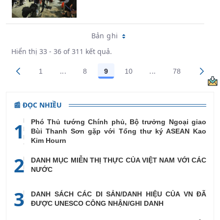
Bản ghi
Hiển thị 33 - 36 of 311 kết quả.
...
...
1
8
9
10
78
Trang trung gian Use TAB to navigate.
Trang trung gian U
Các trang trên cổng
Các trang trên cổng
Các trang trên cổng
Các trang trên cổng
Các trang tr
📰 ĐỌC NHIỀU
Phó Thủ tướng Chính phủ, Bộ trưởng Ngoại giao
1
Bùi Thanh Sơn gặp với Tổng thư ký ASEAN Kao
Kim Hourn
2
DANH MỤC MIỄN THỊ THỰC CỦA VIỆT NAM VỚI CÁC
NƯỚC
3
DANH SÁCH CÁC DI SẢN/DANH HIỆU CỦA VN ĐÃ
ĐƯỢC UNESCO CÔNG NHẬN/GHI DANH