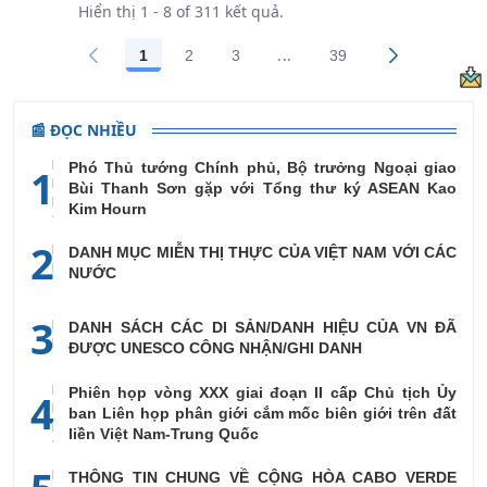
Hiển thị 1 - 8 of 311 kết quả.
...
1
2
3
39
Trang trung gian Use TAB 
Các trang trên cổng
Các trang trên cổng
Các trang trên cổng
Các trang trên cổn
📰 ĐỌC NHIỀU
Phó Thủ tướng Chính phủ, Bộ trưởng Ngoại giao
1
Bùi Thanh Sơn gặp với Tổng thư ký ASEAN Kao
Kim Hourn
2
DANH MỤC MIỄN THỊ THỰC CỦA VIỆT NAM VỚI CÁC
NƯỚC
3
DANH SÁCH CÁC DI SẢN/DANH HIỆU CỦA VN ĐÃ
ĐƯỢC UNESCO CÔNG NHẬN/GHI DANH
Phiên họp vòng XXX giai đoạn II cấp Chủ tịch Ủy
4
ban Liên họp phân giới cắm mốc biên giới trên đất
liền Việt Nam-Trung Quốc
THÔNG TIN CHUNG VỀ CỘNG HÒA CABO VERDE