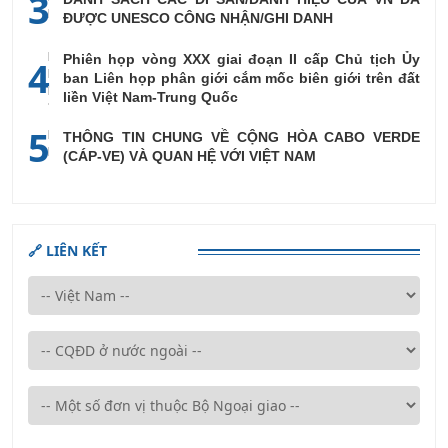
3
ĐƯỢC UNESCO CÔNG NHẬN/GHI DANH
Phiên họp vòng XXX giai đoạn II cấp Chủ tịch Ủy
4
ban Liên họp phân giới cắm mốc biên giới trên đất
liền Việt Nam-Trung Quốc
5
THÔNG TIN CHUNG VỀ CỘNG HÒA CABO VERDE
(CÁP-VE) VÀ QUAN HỆ VỚI VIỆT NAM
🔗 LIÊN KẾT