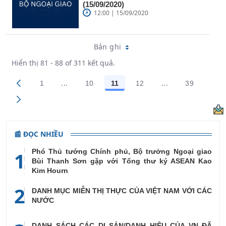
(15/09/2020)
12:00 | 15/09/2020
Bản ghi
Hiển thị 81 - 88 of 311 kết quả.
...
...
1
10
11
12
39
Trang trung gian Use TAB to navigate.
Trang trung gian
Các trang trên cổng
Các trang trên cổng
Các trang trên cổng
Các trang trên cổng
Các trang 
📰 ĐỌC NHIỀU
Phó Thủ tướng Chính phủ, Bộ trưởng Ngoại giao
1
Bùi Thanh Sơn gặp với Tổng thư ký ASEAN Kao
Kim Hourn
2
DANH MỤC MIỄN THỊ THỰC CỦA VIỆT NAM VỚI CÁC
NƯỚC
DANH SÁCH CÁC DI SẢN/DANH HIỆU CỦA VN ĐÃ