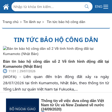
Skip to Main Content
BỘ NGOẠI GIAO VIỆT NAM
ENG
MINISTRY OF FOREIGN AFFAIRS
>
>
Trang chủ
Tin lãnh sự
Tin tức bảo hộ công dân
TIN TỨC BẢO HỘ CÔNG DÂN
Bản tin bảo hộ công dân số 2 Về tình hình động đất tại
Kumamoto (Nhật Bản)
11:01 | 29/07/2026
(MOFA) - Liên quan đến trận động đất xảy ra ngày
28/07/2026 tại tỉnh Kumamoto, Nhật Bản, theo thông tin từ
Tổng Lãnh sự quán Việt Nam tại Fukuoka,...
Thông tin về việc đưa công dân Việt
Nam từ Úc và New Zealand về nước
(24/09/2020)