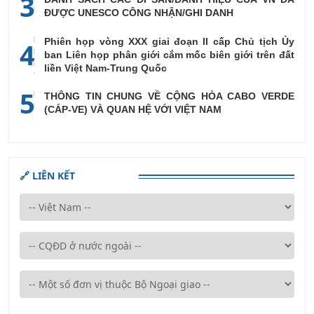
3
ĐƯỢC UNESCO CÔNG NHẬN/GHI DANH
Phiên họp vòng XXX giai đoạn II cấp Chủ tịch Ủy
4
ban Liên họp phân giới cắm mốc biên giới trên đất
liền Việt Nam-Trung Quốc
5
THÔNG TIN CHUNG VỀ CỘNG HÒA CABO VERDE
(CÁP-VE) VÀ QUAN HỆ VỚI VIỆT NAM
🔗 LIÊN KẾT