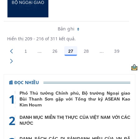
Bản ghi
Hiển thị 209 - 216 of 311 kết quả.
...
...
1
26
27
28
39
Trang trung gian Use TAB to navigate.
Trang trung gian
Các trang trên cổng
Các trang trên cổng
Các trang trên cổng
Các trang trên cổng
Các trang
📰 ĐỌC NHIỀU
Phó Thủ tướng Chính phủ, Bộ trưởng Ngoại giao
1
Bùi Thanh Sơn gặp với Tổng thư ký ASEAN Kao
Kim Hourn
2
DANH MỤC MIỄN THỊ THỰC CỦA VIỆT NAM VỚI CÁC
NƯỚC
DANH SÁCH CÁC DI SẢN/DANH HIỆU CỦA VN ĐÃ