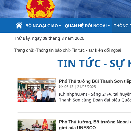
Skip to Main Content
BỘ NGOẠI GIAO
QUAN HỆ ĐỐI NGOẠI
THÔNG T
Thứ Bảy, ngày 08 tháng 8 năm 2026
>
>
Trang chủ
Thông tin báo chí
Tin tức - sự kiện đối ngoại
TIN TỨC - SỰ
Phó Thủ tướng Bùi Thanh Sơn tiếp 
06:13 | 21/05/2025
(Chinhphu.vn) - Sáng 21/4, tại huy
Thanh Sơn cùng Đoàn đại biểu Quốc 
Phó Thủ tướng, Bộ trưởng Ngoại g
giới của UNESCO