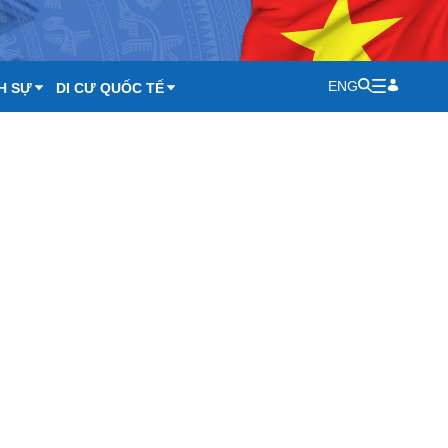
ENG
H SỰ
DI CƯ QUỐC TẾ