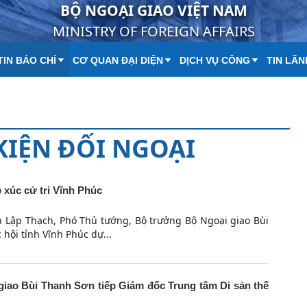
BỘ NGOẠI GIAO VIỆT NAM
MINISTRY OF FOREIGN AFFAIRS
IN BÁO CHÍ
CƠ QUAN ĐẠI DIỆN
DỊCH VỤ CÔNG
TIN LÃN
 KIỆN ĐỐI NGOẠI
xúc cử tri Vĩnh Phúc
ện Lập Thạch, Phó Thủ tướng, Bộ trưởng Bộ Ngoại giao Bùi
hội tỉnh Vĩnh Phúc dự...
iao Bùi Thanh Sơn tiếp Giám đốc Trung tâm Di sản thế