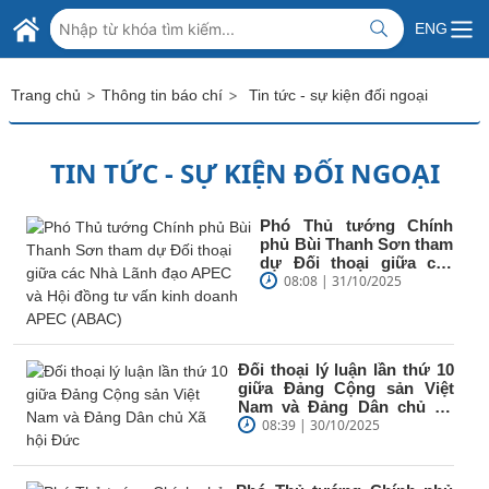
Skip to Main Content
BỘ NGOẠI GIAO VIỆT NAM
ENG
MINISTRY OF FOREIGN AFFAIRS
>
>
Trang chủ
Thông tin báo chí
Tin tức - sự kiện đối ngoại
TIN TỨC - SỰ KIỆN ĐỐI NGOẠI
Phó Thủ tướng Chính
phủ Bùi Thanh Sơn tham
dự Đối thoại giữa các
Nhà Lãnh đạo APEC và
08:08 | 31/10/2025
Hội đồng tư...
Đối thoại lý luận lần thứ 10
giữa Đảng Cộng sản Việt
Nam và Đảng Dân chủ Xã
hội Đức
08:39 | 30/10/2025