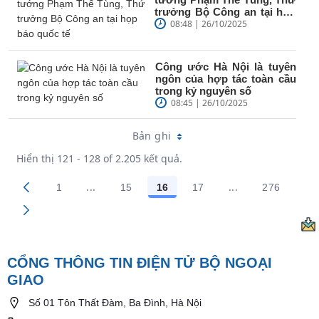
trưởng Bộ Công an tại họp
báo quốc tế
08:48 | 26/10/2025
Công ước Hà Nội là tuyên
ngôn của hợp tác toàn cầu
trong kỷ nguyên số
08:45 | 26/10/2025
Bản ghi
Hiển thị 121 - 128 of 2.205 kết quả.
...
...
1
15
16
17
276
Trang trung gian Use TAB to navigate.
Trang trung gian
Các trang trên cổng
Các trang trên cổng
Các trang trên cổng
Các trang trên cổng
Các trang
CỔNG THÔNG TIN ĐIỆN TỬ BỘ NGOẠI
GIAO
Số 01 Tôn Thất Đàm, Ba Đình, Hà Nội