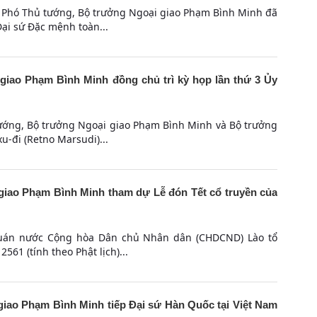
i, Phó Thủ tướng, Bộ trưởng Ngoại giao Phạm Bình Minh đã
Đại sứ Đặc mệnh toàn...
iao Phạm Bình Minh đồng chủ trì kỳ họp lần thứ 3 Ủy
tướng, Bộ trưởng Ngoại giao Phạm Bình Minh và Bộ trưởng
u-đi (Retno Marsudi)...
iao Phạm Bình Minh tham dự Lễ đón Tết cổ truyền của
ứ quán nước Cộng hòa Dân chủ Nhân dân (CHDCND) Lào tổ
561 (tính theo Phật lịch)...
iao Phạm Bình Minh tiếp Đại sứ Hàn Quốc tại Việt Nam