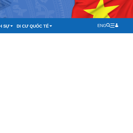
ENG
H SỰ
DI CƯ QUỐC TẾ