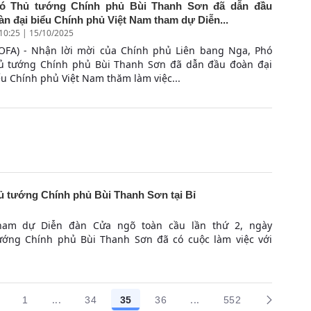
ó Thủ tướng Chính phủ Bùi Thanh Sơn đã dẫn đầu
àn đại biểu Chính phủ Việt Nam tham dự Diễn...
10:25 | 15/10/2025
OFA) - Nhận lời mời của Chính phủ Liên bang Nga, Phó
ủ tướng Chính phủ Bùi Thanh Sơn đã dẫn đầu đoàn đại
ểu Chính phủ Việt Nam thăm làm việc...
ủ tướng Chính phủ Bùi Thanh Sơn tại Bỉ
ham dự Diễn đàn Cửa ngõ toàn cầu lần thứ 2, ngày
ướng Chính phủ Bùi Thanh Sơn đã có cuộc làm việc với
...
...
1
34
35
36
552
Trang trung gian Use TAB to navigate.
Trang trung gian Use T
Các trang trên cổng
Các trang trên cổng
Các trang trên cổng
Các trang trên cổng
Các trang trên 