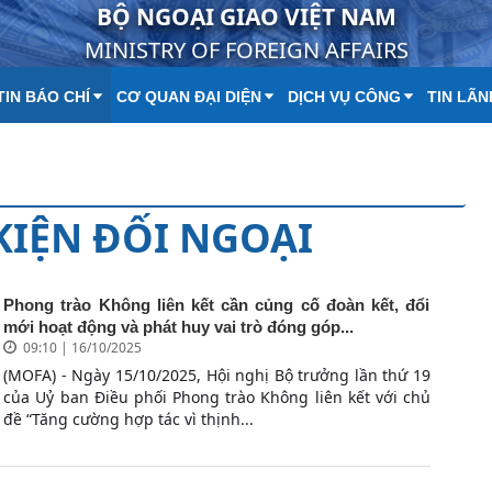
BỘ NGOẠI GIAO VIỆT NAM
MINISTRY OF FOREIGN AFFAIRS
IN BÁO CHÍ
CƠ QUAN ĐẠI DIỆN
DỊCH VỤ CÔNG
TIN LÃN
 KIỆN ĐỐI NGOẠI
Phong trào Không liên kết cần củng cố đoàn kết, đổi
mới hoạt động và phát huy vai trò đóng góp...
09:10 | 16/10/2025
(MOFA) - Ngày 15/10/2025, Hội nghị Bộ trưởng lần thứ 19
của Uỷ ban Điều phối Phong trào Không liên kết với chủ
đề “Tăng cường hợp tác vì thịnh...