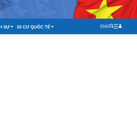
ENG
H SỰ
DI CƯ QUỐC TẾ