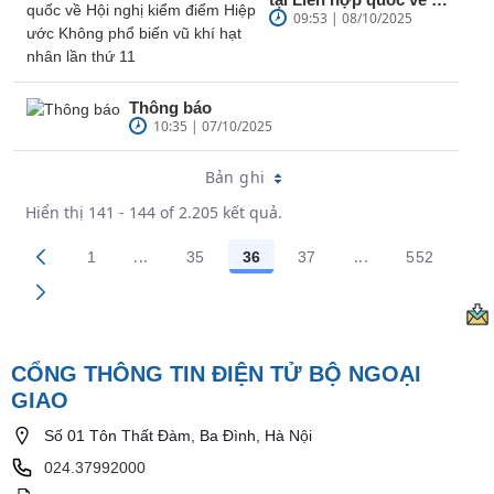
nghị kiểm điểm Hiệp
09:53 | 08/10/2025
ước Không...
Thông báo
10:35 | 07/10/2025
Bản ghi
Hiển thị 141 - 144 of 2.205 kết quả.
...
...
1
35
36
37
552
Trang trung gian Use TAB to navigate.
Trang trung gian
Các trang trên cổng
Các trang trên cổng
Các trang trên cổng
Các trang trên cổng
Các trang
CỔNG THÔNG TIN ĐIỆN TỬ BỘ NGOẠI
GIAO
Số 01 Tôn Thất Đàm, Ba Đình, Hà Nội
024.37992000