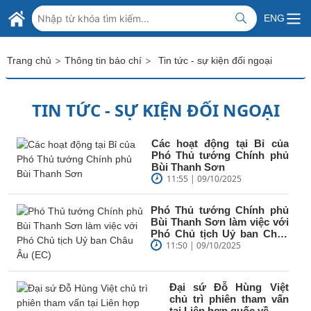
Skip to Main Content
BỘ NGOẠI GIAO VIỆT NAM
ENG
MINISTRY OF FOREIGN AFFAIRS
>
>
Trang chủ
Thông tin báo chí
Tin tức - sự kiện đối ngoại
TIN TỨC - SỰ KIỆN ĐỐI NGOẠI
Các hoạt động tại Bỉ của
Phó Thủ tướng Chính phủ
Bùi Thanh Sơn
11:55 | 09/10/2025
Phó Thủ tướng Chính phủ
Bùi Thanh Sơn làm việc với
Phó Chủ tịch Uỷ ban Châu
Âu (EC)
11:50 | 09/10/2025
Đại sứ Đỗ Hùng Việt
chủ trì phiên tham vấn
tại Liên hợp quốc về Hội