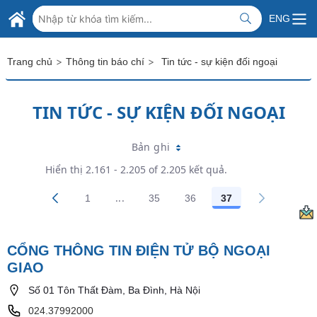
Skip to Main Content
BỘ NGOẠI GIAO VIỆT NAM
ENG
MINISTRY OF FOREIGN AFFAIRS
>
>
Trang chủ
Thông tin báo chí
Tin tức - sự kiện đối ngoại
TIN TỨC - SỰ KIỆN ĐỐI NGOẠI
Bản ghi
Hiển thị 2.161 - 2.205 of 2.205 kết quả.
...
1
35
36
37
Trang trung gian Use TAB to navigate.
Các trang trên cổng
Các trang trên cổng
Các trang trên cổng
Các trang trên cổ
CỔNG THÔNG TIN ĐIỆN TỬ BỘ NGOẠI
GIAO
Số 01 Tôn Thất Đàm, Ba Đình, Hà Nội
024.37992000