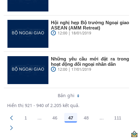
Hội nghị hẹp Bộ trưởng Ngoại giao
ASEAN (AMM Retreat)
12:00 | 18/01/2019
Những yêu cầu mới đặt ra trong
hoạt động đối ngoại nhân dân
12:00 | 17/01/2019
Bản ghi
Hiển thị 921 - 940 of 2.205 kết quả.
...
...
1
46
47
48
111
Trang trung gian Use TAB to navigate.
Trang trung gian
Các trang trên cổng
Các trang trên cổng
Các trang trên cổng
Các trang trên cổng
Các trang