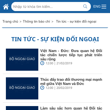
Skip to Main Content
BỘ NGOẠI GIAO VIỆT NAM
ENG
MINISTRY OF FOREIGN AFFAIRS
>
>
Trang chủ
Thông tin báo chí
Tin tức - sự kiện đối ngoại
TIN TỨC - SỰ KIỆN ĐỐI NGOẠI
Việt Nam - Đức: Đưa quan hệ Đối
tác chiến lược tiếp tục phát triển
sâu rộng
12:00 | 21/02/2019
Thúc đẩy trao đổi thương mại mạnh
mẽ giữa Việt Nam và Đức
12:00 | 20/02/2019
Làm sâu sắc hơn quan hệ Đối tác