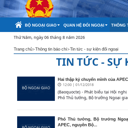
Skip to Main Content
BỘ NGOẠI GIAO
QUAN HỆ ĐỐI NGOẠI
THÔNG T
Thứ Năm, ngày 06 tháng 8 năm 2026
>
>
Trang chủ
Thông tin báo chí
Tin tức - sự kiện đối ngoại
TIN TỨC - SỰ
Hai thập kỷ chuyển mình của APE
12:00 | 01/12/2018
(Baoquocte) - Phát biểu tại Hội ngh
Phó Thủ tướng, Bộ trưởng Ngoại gi
Phó Thủ tướng, Bộ trưởng Ngoại
APEC, nguyên Bộ...