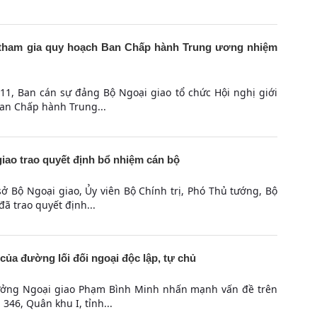
ự tham gia quy hoạch Ban Chấp hành Trung ương nhiệm
/11, Ban cán sự đảng Bộ Ngoại giao tổ chức Hội nghị giới
an Chấp hành Trung...
iao trao quyết định bổ nhiệm cán bộ
 sở Bộ Ngoại giao, Ủy viên Bộ Chính trị, Phó Thủ tướng, Bộ
ã trao quyết định...
 của đường lối đối ngoại độc lập, tự chủ
rưởng Ngoại giao Phạm Bình Minh nhấn mạnh vấn đề trên
 346, Quân khu I, tỉnh...