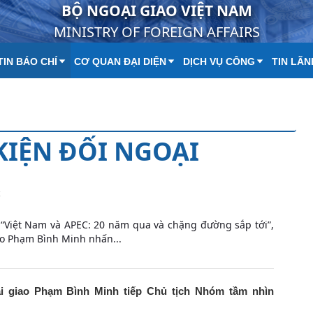
BỘ NGOẠI GIAO VIỆT NAM
MINISTRY OF FOREIGN AFFAIRS
IN BÁO CHÍ
CƠ QUAN ĐẠI DIỆN
DỊCH VỤ CÔNG
TIN LÃN
 KIỆN ĐỐI NGOẠI
C
ị “Việt Nam và APEC: 20 năm qua và chặng đường sắp tới”,
ao Phạm Bình Minh nhấn...
 giao Phạm Bình Minh tiếp Chủ tịch Nhóm tầm nhìn