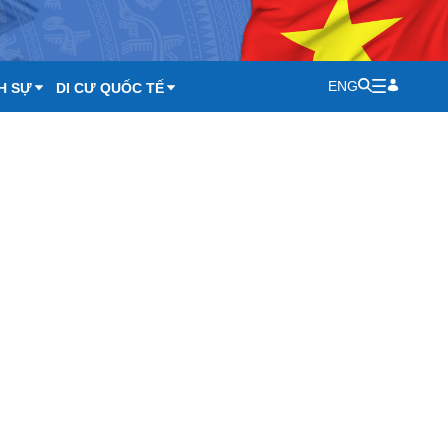
ENG
H SỰ
DI CƯ QUỐC TẾ