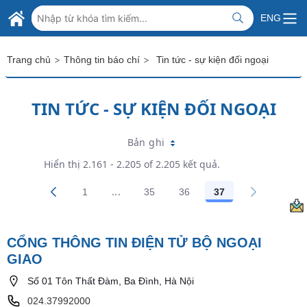
Skip to Main Content
BỘ NGOẠI GIAO VIỆT NAM
ENG
MINISTRY OF FOREIGN AFFAIRS
>
>
Trang chủ
Thông tin báo chí
Tin tức - sự kiện đối ngoại
TIN TỨC - SỰ KIỆN ĐỐI NGOẠI
Bản ghi
Hiển thị 2.161 - 2.205 of 2.205 kết quả.
...
1
35
36
37
Trang trung gian Use TAB to navigate.
Các trang trên cổng
Các trang trên cổng
Các trang trên cổng
Các trang trên cổ
CỔNG THÔNG TIN ĐIỆN TỬ BỘ NGOẠI
GIAO
Số 01 Tôn Thất Đàm, Ba Đình, Hà Nội
024.37992000