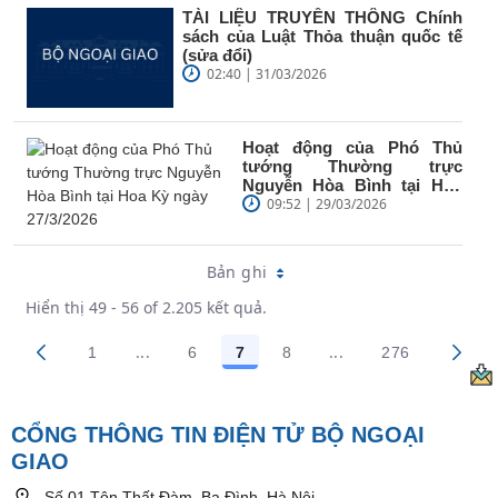
TÀI LIỆU TRUYỀN THÔNG Chính
sách của Luật Thỏa thuận quốc tế
(sửa đổi)
02:40 | 31/03/2026
Hoạt động của Phó Thủ
tướng Thường trực
Nguyễn Hòa Bình tại Hoa
Kỳ ngày 27/3/2026
09:52 | 29/03/2026
Bản ghi
Hiển thị 49 - 56 of 2.205 kết quả.
...
...
1
6
7
8
276
Trang trung gian Use TAB to navigate.
Trang trung gian Us
Các trang trên cổng
Các trang trên cổng
Các trang trên cổng
Các trang trên cổng
Các trang tr
CỔNG THÔNG TIN ĐIỆN TỬ BỘ NGOẠI
GIAO
Số 01 Tôn Thất Đàm, Ba Đình, Hà Nội