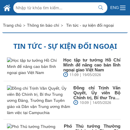
Skip to Main Content
BỘ NGOẠI GIAO VIỆT NAM
ENG
MINISTRY OF FOREIGN AFFAIRS
>
>
Trang chủ
Thông tin báo chí
Tin tức - sự kiện đối ngoại
TIN TỨC - SỰ KIỆN ĐỐI NGOẠI
Học tập tư tưởng Hồ Chí
Minh để nâng cao bản lĩnh
ngoại giao Việt Nam
11:09 | 19/05/2026
Đồng chí Trịnh Văn
Quyết, Ủy viên Bộ
Chính trị, Bí thư Trung
ương Đảng, Trưởng
10:09 | 14/05/2026
Ban Tuyên giáo và...
Phó Thủ tướng Thường