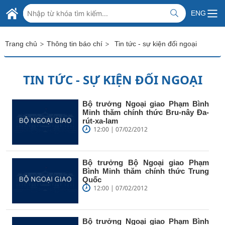
Skip to Main Content
BỘ NGOẠI GIAO VIỆT NAM
ENG
MINISTRY OF FOREIGN AFFAIRS
>
>
Trang chủ
Thông tin báo chí
Tin tức - sự kiện đối ngoại
TIN TỨC - SỰ KIỆN ĐỐI NGOẠI
Bộ trưởng Ngoại giao Phạm Bình
Minh thăm chính thức Bru-nây Đa-
rút-xa-lam
12:00 | 07/02/2012
Bộ trưởng Bộ Ngoại giao Phạm
Bình Minh thăm chính thức Trung
Quốc
12:00 | 07/02/2012
Bộ trưởng Ngoại giao Phạm Bình