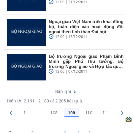
12:00 | 21/12/2011
Ngoại giao Việt Nam triển khai đồng
bộ, toàn diện các hoạt động đối
ngoại theo tinh thần Đại hội...
12:00 | 13/12/2011
Bộ trưởng Ngoại giao Phạm Bình
Minh gặp Phó Thủ tướng, Bộ
trưởng Ngoại giao và Hợp tác quốc
tế...
12:00 | 07/12/2011
Bản ghi
Hiển thị 2.161 - 2.180 of 2.205 kết quả.
...
1
108
109
110
111
Trang trung gian Use TAB to navigate.
Các trang trên cổng
Các trang trên cổng
Các trang trên cổng
Các trang trên cổng
Các trang tr