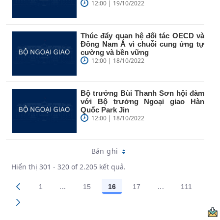
12:00 | 19/10/2022
Thúc đẩy quan hệ đối tác OECD và
Đông Nam Á vì chuỗi cung ứng tự
cường và bền vững
12:00 | 18/10/2022
Bộ trưởng Bùi Thanh Sơn hội đàm
với Bộ trưởng Ngoại giao Hàn
Quốc Park Jin
12:00 | 18/10/2022
Bản ghi
Hiển thị 301 - 320 of 2.205 kết quả.
...
...
1
15
16
17
111
Trang trung gian Use TAB to navigate.
Trang trung gian
Các trang trên cổng
Các trang trên cổng
Các trang trên cổng
Các trang trên cổng
Các trang