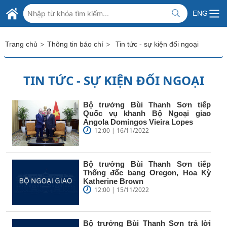
Skip to Main Content
BỘ NGOẠI GIAO VIỆT NAM
ENG
MINISTRY OF FOREIGN AFFAIRS
>
>
Trang chủ
Thông tin báo chí
Tin tức - sự kiện đối ngoại
TIN TỨC - SỰ KIỆN ĐỐI NGOẠI
Bộ trưởng Bùi Thanh Sơn tiếp
Quốc vụ khanh Bộ Ngoại giao
Angola Domingos Vieira Lopes
12:00 | 16/11/2022
Bộ trưởng Bùi Thanh Sơn tiếp
Thống đốc bang Oregon, Hoa Kỳ
Katherine Brown
12:00 | 15/11/2022
Bộ trưởng Bùi Thanh Sơn trả lời