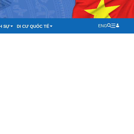
ENG
H SỰ
DI CƯ QUỐC TẾ