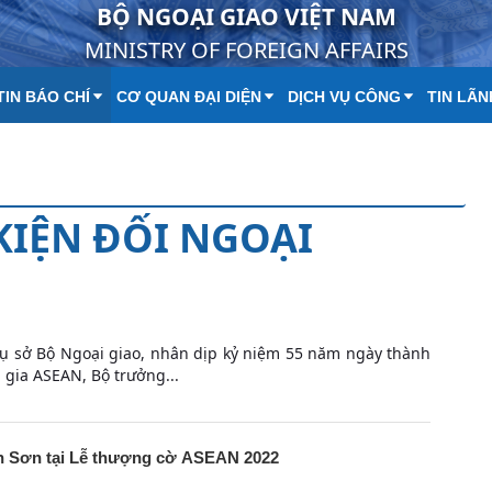
BỘ NGOẠI GIAO VIỆT NAM
MINISTRY OF FOREIGN AFFAIRS
IN BÁO CHÍ
CƠ QUAN ĐẠI DIỆN
DỊCH VỤ CÔNG
TIN LÃN
 KIỆN ĐỐI NGOẠI
trụ sở Bộ Ngoại giao, nhân dịp kỷ niệm 55 năm ngày thành
gia ASEAN, Bộ trưởng...
nh Sơn tại Lễ thượng cờ ASEAN 2022