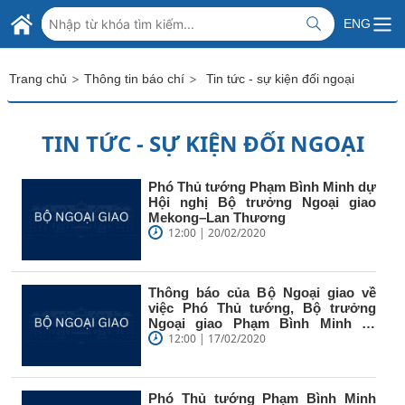
Skip to Main Content
BỘ NGOẠI GIAO VIỆT NAM
ENG
MINISTRY OF FOREIGN AFFAIRS
>
>
Trang chủ
Thông tin báo chí
Tin tức - sự kiện đối ngoại
TIN TỨC - SỰ KIỆN ĐỐI NGOẠI
Phó Thủ tướng Phạm Bình Minh dự
Hội nghị Bộ trưởng Ngoại giao
Mekong–Lan Thương
12:00 | 20/02/2020
Thông báo của Bộ Ngoại giao về
việc Phó Thủ tướng, Bộ trưởng
Ngoại giao Phạm Bình Minh sẽ
tham dự...
12:00 | 17/02/2020
Phó Thủ tướng Phạm Bình Minh