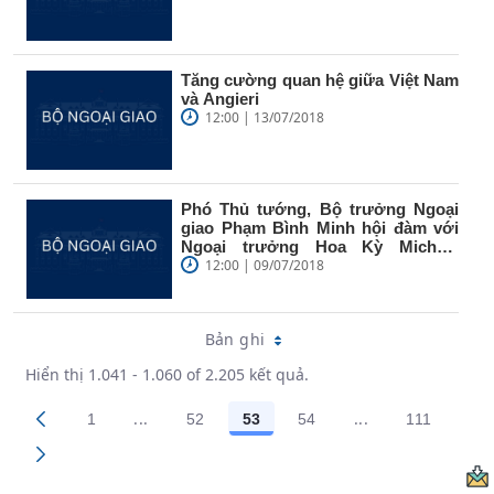
Tăng cường quan hệ giữa Việt Nam
và Angieri
12:00 | 13/07/2018
Phó Thủ tướng, Bộ trưởng Ngoại
giao Phạm Bình Minh hội đàm với
Ngoại trưởng Hoa Kỳ Michael
Pompeo
12:00 | 09/07/2018
Bản ghi
Hiển thị 1.041 - 1.060 of 2.205 kết quả.
...
...
1
52
53
54
111
Trang trung gian Use TAB to navigate.
Trang trung gian
Các trang trên cổng
Các trang trên cổng
Các trang trên cổng
Các trang trên cổng
Các trang