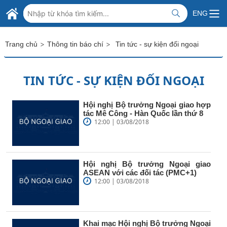
Skip to Main Content
BỘ NGOẠI GIAO VIỆT NAM
ENG
MINISTRY OF FOREIGN AFFAIRS
>
>
Trang chủ
Thông tin báo chí
Tin tức - sự kiện đối ngoại
TIN TỨC - SỰ KIỆN ĐỐI NGOẠI
Hội nghị Bộ trưởng Ngoại giao hợp
tác Mê Công - Hàn Quốc lần thứ 8
12:00 | 03/08/2018
Hội nghị Bộ trưởng Ngoại giao
ASEAN với các đối tác (PMC+1)
12:00 | 03/08/2018
Khai mạc Hội nghị Bộ trưởng Ngoại