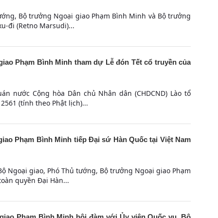
tướng, Bộ trưởng Ngoại giao Phạm Bình Minh và Bộ trưởng
u-đi (Retno Marsudi)...
iao Phạm Bình Minh tham dự Lễ đón Tết cổ truyền của
ứ quán nước Cộng hòa Dân chủ Nhân dân (CHDCND) Lào tổ
561 (tính theo Phật lịch)...
iao Phạm Bình Minh tiếp Đại sứ Hàn Quốc tại Việt Nam
 Bộ Ngoại giao, Phó Thủ tướng, Bộ trưởng Ngoại giao Phạm
toàn quyền Đại Hàn...
giao Phạm Bình Minh hội đàm với Ủy viên Quốc vụ, Bộ