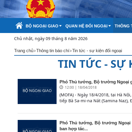
Skip to Main Content
BỘ NGOẠI GIAO
QUAN HỆ ĐỐI NGOẠI
THÔNG T
Chủ nhật, ngày 09 tháng 8 năm 2026
>
>
Trang chủ
Thông tin báo chí
Tin tức - sự kiện đối ngoại
TIN TỨC - SỰ
Phó Thủ tướng, Bộ trường Ngoại g
12:00 | 18/04/2018
(MOFA) - Ngày 18/4/2018, tại Hà Nộ
tiếp Bà Sa-mi-na Nát (Samina Naz), 
Phó Thủ tướng, Bộ trưởng Ngoại g
ban hợp tác...