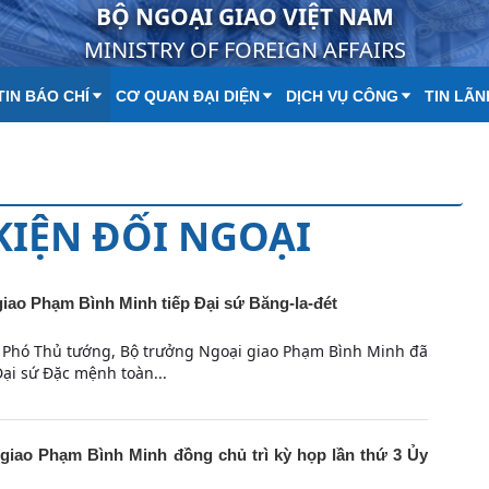
BỘ NGOẠI GIAO VIỆT NAM
MINISTRY OF FOREIGN AFFAIRS
IN BÁO CHÍ
CƠ QUAN ĐẠI DIỆN
DỊCH VỤ CÔNG
TIN LÃN
 KIỆN ĐỐI NGOẠI
iao Phạm Bình Minh tiếp Đại sứ Băng-la-đét
i, Phó Thủ tướng, Bộ trưởng Ngoại giao Phạm Bình Minh đã
Đại sứ Đặc mệnh toàn...
iao Phạm Bình Minh đồng chủ trì kỳ họp lần thứ 3 Ủy