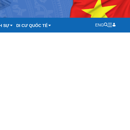
ENG
H SỰ
DI CƯ QUỐC TẾ