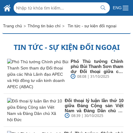
Skip to Main Content
BỘ NGOẠI GIAO VIỆT NAM
ENG
MINISTRY OF FOREIGN AFFAIRS
>
>
Trang chủ
Thông tin báo chí
Tin tức - sự kiện đối ngoại
TIN TỨC - SỰ KIỆN ĐỐI NGOẠI
Phó Thủ tướng Chính
phủ Bùi Thanh Sơn tham
dự Đối thoại giữa các
Nhà Lãnh đạo APEC và
08:08 | 31/10/2025
Hội đồng tư...
Đối thoại lý luận lần thứ 10
giữa Đảng Cộng sản Việt
Nam và Đảng Dân chủ Xã
hội Đức
08:39 | 30/10/2025