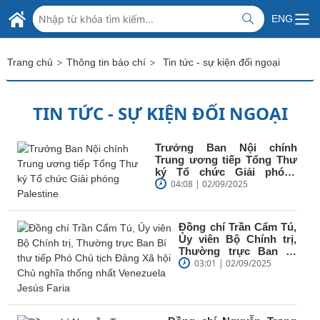
Skip to Main Content
BỘ NGOẠI GIAO VIỆT NAM
ENG
MINISTRY OF FOREIGN AFFAIRS
>
>
Trang chủ
Thông tin báo chí
Tin tức - sự kiện đối ngoại
TIN TỨC - SỰ KIỆN ĐỐI NGOẠI
Trưởng Ban Nội chính
Trung ương tiếp Tổng Thư
ký Tổ chức Giải phóng
Palestine
04:08 | 02/09/2025
Đồng chí Trần Cẩm Tú,
Ủy viên Bộ Chính trị,
Thường trực Ban Bí
thư tiếp Phó Chủ tịch
03:01 | 02/09/2025
Đảng Xã hội...