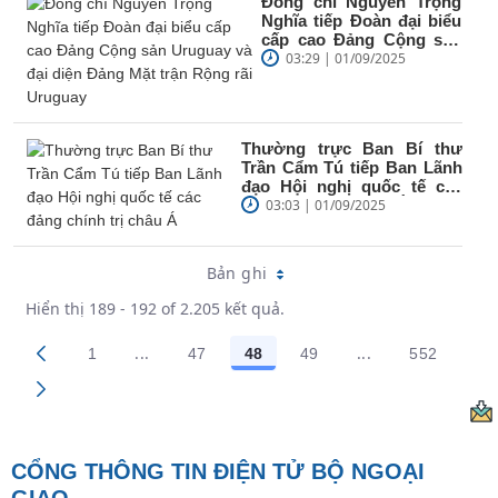
Đồng chí Nguyễn Trọng
Nghĩa tiếp Đoàn đại biểu
cấp cao Đảng Cộng sản
Uruguay và đại diện Đảng
03:29 | 01/09/2025
Mặt...
Thường trực Ban Bí thư
Trần Cẩm Tú tiếp Ban Lãnh
đạo Hội nghị quốc tế các
đảng chính trị châu Á
03:03 | 01/09/2025
Bản ghi
Hiển thị 189 - 192 of 2.205 kết quả.
...
...
1
47
48
49
552
Trang trung gian Use TAB to navigate.
Trang trung gian
Các trang trên cổng
Các trang trên cổng
Các trang trên cổng
Các trang trên cổng
Các trang
CỔNG THÔNG TIN ĐIỆN TỬ BỘ NGOẠI
GIAO