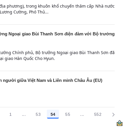
ờ địa phương), trong khuôn khổ chuyến thăm cấp Nhà nước
Lương Cường, Phó Thủ...
ởng Ngoại giao Bùi Thanh Sơn điện đàm với Bộ trưởng
 tướng Chính phủ, Bộ trưởng Ngoại giao Bùi Thanh Sơn đã
ại giao Hàn Quốc Cho Hyun.
n người giữa Việt Nam và Liên minh Châu Âu (EU)
...
...
1
53
54
55
552
Trang trung gian Use TAB to navigate.
Trang trung gian Use T
Các trang trên cổng
Các trang trên cổng
Các trang trên cổng
Các trang trên cổng
Các trang trên 