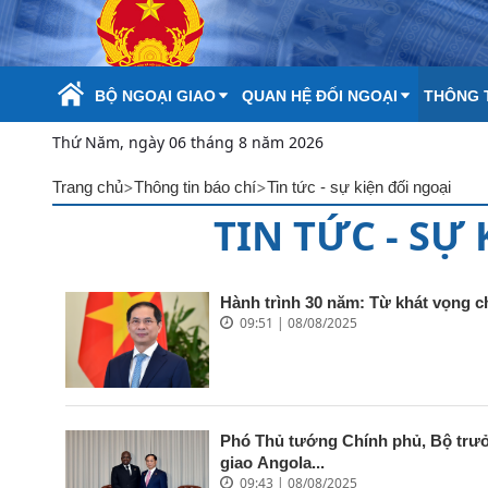
Skip to Main Content
BỘ NGOẠI GIAO
QUAN HỆ ĐỐI NGOẠI
THÔNG T
Thứ Năm, ngày 06 tháng 8 năm 2026
>
>
Trang chủ
Thông tin báo chí
Tin tức - sự kiện đối ngoại
TIN TỨC - SỰ
Hành trình 30 năm: Từ khát vọng ch
09:51 | 08/08/2025
Phó Thủ tướng Chính phủ, Bộ trưở
giao Angola...
09:43 | 08/08/2025