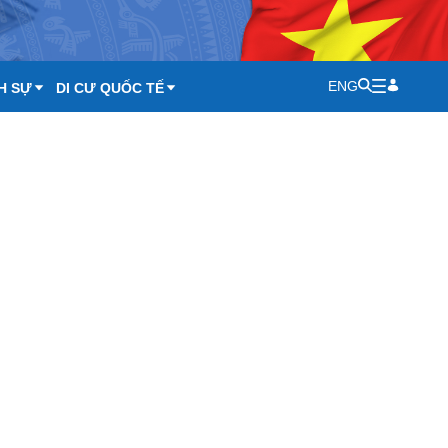
ENG
H SỰ
DI CƯ QUỐC TẾ