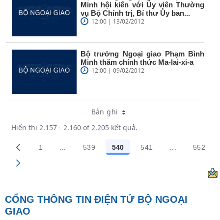
Minh hội kiến với Ủy viên Thường
vụ Bộ Chính trị, Bí thư Ủy ban...
12:00 | 13/02/2012
Bộ trưởng Ngoại giao Phạm Bình
Minh thăm chính thức Ma-lai-xi-a
12:00 | 09/02/2012
Bản ghi
Hiển thị 2.157 - 2.160 of 2.205 kết quả.
...
...
1
539
540
541
552
Trang trung gian Use TAB to navigate.
Trang trung g
Các trang trên cổng
Các trang trên cổng
Các trang trên cổng
Các trang trên cổng
Các t
CỔNG THÔNG TIN ĐIỆN TỬ BỘ NGOẠI
GIAO