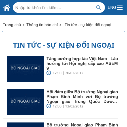
Skip to Main Content
BỘ NGOẠI GIAO VIỆT NAM
ENG
MINISTRY OF FOREIGN AFFAIRS
>
>
Trang chủ
Thông tin báo chí
Tin tức - sự kiện đối ngoại
TIN TỨC - SỰ KIỆN ĐỐI NGOẠI
Tăng cường hợp tác Việt Nam - Lào
hướng tới Hội nghị cấp cao ASEM
9
12:00 | 20/02/2012
Hội đàm giữa Bộ trưởng Ngoại giao
Phạm Bình Minh với Bộ trưởng
Ngoại giao Trung Quốc Dương
Khiết Trì
12:00 | 13/02/2012
Bộ trưởng Ngoại giao Phạm Bình