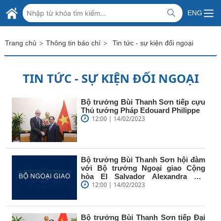
Skip to Main Content
BỘ NGOẠI GIAO VIỆT NAM
ENG
MINISTRY OF FOREIGN AFFAIRS
>
>
Trang chủ
Thông tin báo chí
Tin tức - sự kiện đối ngoại
TIN TỨC - SỰ KIỆN ĐỐI NGOẠI
Bộ trưởng Bùi Thanh Sơn tiếp cựu
Thủ tướng Pháp Edouard Philippe
12:00 | 14/02/2023
Bộ trưởng Bùi Thanh Sơn hội đàm
với Bộ trưởng Ngoại giao Cộng
hòa El Salvador Alexandra Hill
Tinoco
12:00 | 14/02/2023
Bộ trưởng Bùi Thanh Sơn tiếp Đại