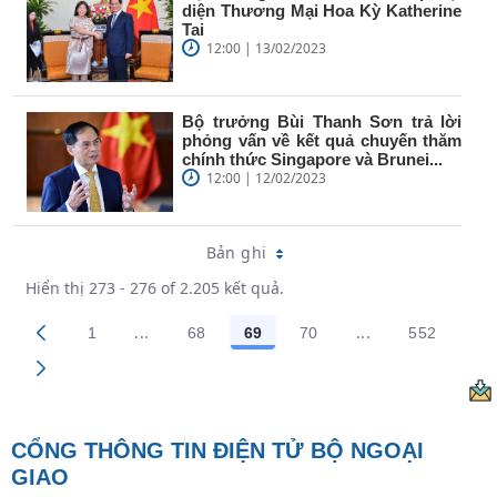
diện Thương Mại Hoa Kỳ Katherine
Tai
12:00 | 13/02/2023
Bộ trưởng Bùi Thanh Sơn trả lời
phỏng vấn về kết quả chuyến thăm
chính thức Singapore và Brunei...
12:00 | 12/02/2023
Bản ghi
Hiển thị 273 - 276 of 2.205 kết quả.
...
...
1
68
69
70
552
Trang trung gian Use TAB to navigate.
Trang trung gian
Các trang trên cổng
Các trang trên cổng
Các trang trên cổng
Các trang trên cổng
Các trang
CỔNG THÔNG TIN ĐIỆN TỬ BỘ NGOẠI
GIAO