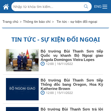
Skip to Main Content
BỘ NGOẠI GIAO VIỆT NAM
ENG
MINISTRY OF FOREIGN AFFAIRS
>
>
Trang chủ
Thông tin báo chí
Tin tức - sự kiện đối ngoại
TIN TỨC - SỰ KIỆN ĐỐI NGOẠI
Bộ trưởng Bùi Thanh Sơn tiếp
Quốc vụ khanh Bộ Ngoại giao
Angola Domingos Vieira Lopes
12:00 | 16/11/2022
Bộ trưởng Bùi Thanh Sơn tiếp
Thống đốc bang Oregon, Hoa Kỳ
Katherine Brown
12:00 | 15/11/2022
Bộ trưởng Bùi Thanh Sơn trả lời