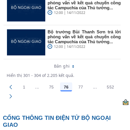
phỏng vấn về kết quả chuyến công
tác Campuchia của Thủ tướng...
12:00 | 14/11/2022
Bộ trưởng Bùi Thanh Sơn trả lời
phỏng vấn về kết quả chuyến công
tác Campuchia của Thủ tướng...
12:00 | 14/11/2022
Bản ghi
Hiển thị 301 - 304 of 2.205 kết quả.
...
...
1
75
76
77
552
Trang trung gian Use TAB to navigate.
Trang trung gian
Các trang trên cổng
Các trang trên cổng
Các trang trên cổng
Các trang trên cổng
Các trang
CỔNG THÔNG TIN ĐIỆN TỬ BỘ NGOẠI
GIAO