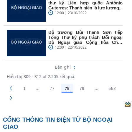
thư ký Liên hợp quốc António
Guterres: Thanh niên là lực lượng...
12:00 | 23/10/2022
Bộ trưởng Bùi Thanh Sơn tiếp
Tổng Thư ký phụ trách Đối ngoại
Bộ Ngoại giao Cộng hòa Chile
Alex...
12:00 | 22/10/2022
Bản ghi
Hiển thị 309 - 312 of 2.205 kết quả.
...
...
1
77
78
79
552
Trang trung gian Use TAB to navigate.
Trang trung gian
Các trang trên cổng
Các trang trên cổng
Các trang trên cổng
Các trang trên cổng
Các trang
CỔNG THÔNG TIN ĐIỆN TỬ BỘ NGOẠI
GIAO