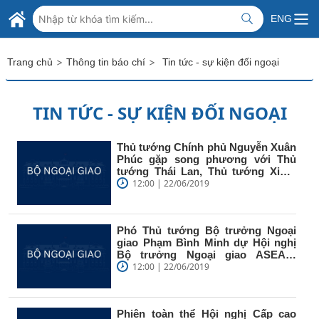
Skip to Main Content
BỘ NGOẠI GIAO VIỆT NAM
ENG
MINISTRY OF FOREIGN AFFAIRS
>
>
Trang chủ
Thông tin báo chí
Tin tức - sự kiện đối ngoại
TIN TỨC - SỰ KIỆN ĐỐI NGOẠI
Thủ tướng Chính phủ Nguyễn Xuân
Phúc gặp song phương với Thủ
tướng Thái Lan, Thủ tướng Xinh-
ga-po...
12:00 | 22/06/2019
Phó Thủ tướng Bộ trưởng Ngoại
giao Phạm Bình Minh dự Hội nghị
Bộ trưởng Ngoại giao ASEAN,
Hội...
12:00 | 22/06/2019
Phiên toàn thể Hội nghị Cấp cao