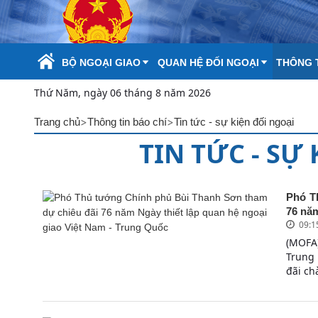
Skip to Main Content
BỘ NGOẠI GIAO
QUAN HỆ ĐỐI NGOẠI
THÔNG T
Thứ Năm, ngày 06 tháng 8 năm 2026
>
>
Trang chủ
Thông tin báo chí
Tin tức - sự kiện đối ngoại
TIN TỨC - SỰ
Phó T
76 năm
09:1
(MOFA
Trung
đãi ch