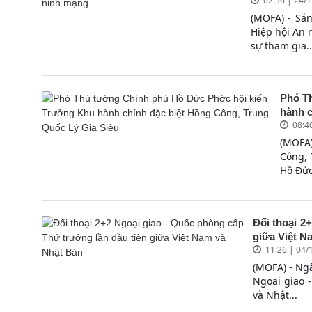
02:56 | 24/
(MOFA) - Sá
Hiệp hội An 
sự tham gia..
Phó T
hành c
08:4
(MOFA)
Công, 
Hồ Đức
Đối thoại 2
giữa Việt N
11:26 | 04/
(MOFA) - Ngà
Ngoại giao 
và Nhật...