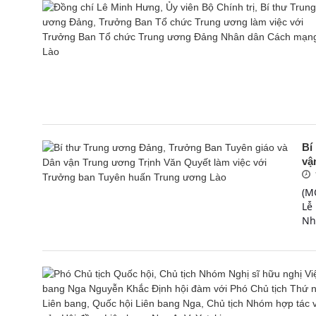
Bí
vậ
(M
Lễ
Nh