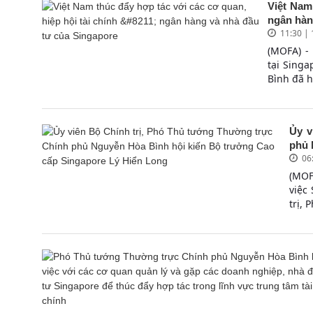
Việt Nam
ngân hàng
11:30 |
(MOFA) -
tại Sing
Bình đã h
Ủy v
phủ 
06
(MOF
việc
trị, 