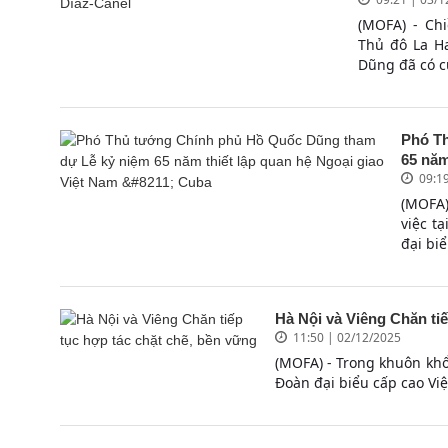
(MOFA) - Ch
Thủ đô La H
Dũng đã có cu
Phó T
65 năm
09:1
(MOFA)
việc t
đại bi
Hà Nội và Viêng Chăn ti
11:50 | 02/12/2025
(MOFA) - Trong khuôn kh
Đoàn đại biểu cấp cao Vi