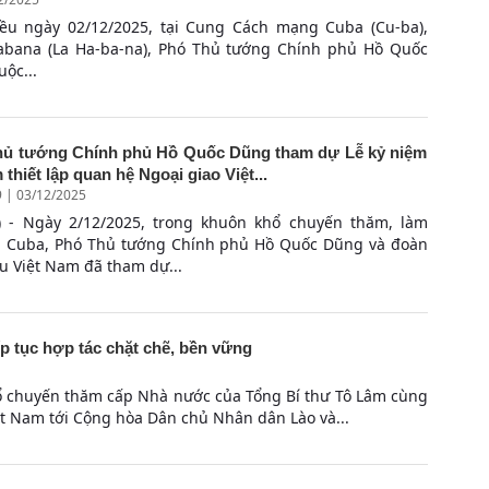
iều ngày 02/12/2025, tại Cung Cách mạng Cuba (Cu-ba),
abana (La Ha-ba-na), Phó Thủ tướng Chính phủ Hồ Quốc
ộc...
hủ tướng Chính phủ Hồ Quốc Dũng tham dự Lễ kỷ niệm
 thiết lập quan hệ Ngoại giao Việt...
9 | 03/12/2025
 - Ngày 2/12/2025, trong khuôn khổ chuyến thăm, làm
ại Cuba, Phó Thủ tướng Chính phủ Hồ Quốc Dũng và đoàn
ểu Việt Nam đã tham dự...
ếp tục hợp tác chặt chẽ, bền vững
ổ chuyến thăm cấp Nhà nước của Tổng Bí thư Tô Lâm cùng
ệt Nam tới Cộng hòa Dân chủ Nhân dân Lào và...