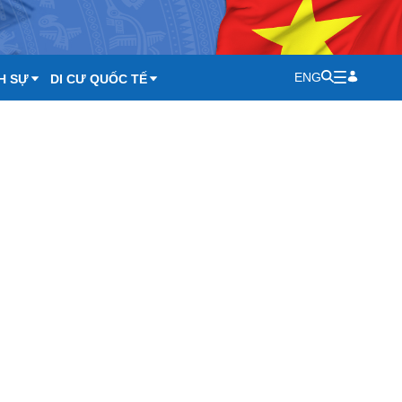
ENG
H SỰ
DI CƯ QUỐC TẾ