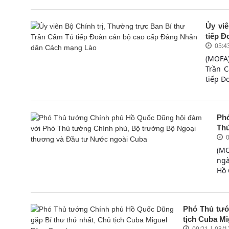
Ủy vi
tiếp Đ
05:4
(MOFA)
Trần C
tiếp Đ
Phó
Thủ
0
(MO
ngà
Hồ 
Phó Thủ tướ
tịch Cuba Mi
09:21 | 03/