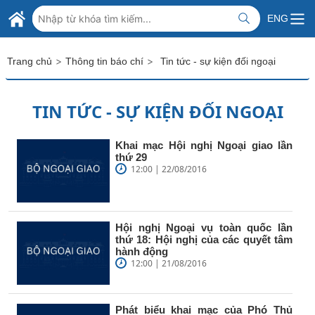
Skip to Main Content
BỘ NGOẠI GIAO VIỆT NAM
ENG
MINISTRY OF FOREIGN AFFAIRS
>
>
Trang chủ
Thông tin báo chí
Tin tức - sự kiện đối ngoại
TIN TỨC - SỰ KIỆN ĐỐI NGOẠI
Khai mạc Hội nghị Ngoại giao lần
thứ 29
12:00 | 22/08/2016
Hội nghị Ngoại vụ toàn quốc lần
thứ 18: Hội nghị của các quyết tâm
hành động
12:00 | 21/08/2016
Phát biểu khai mạc của Phó Thủ