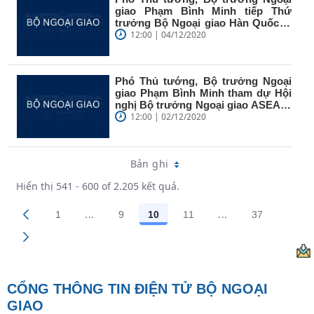
giao Phạm Bình Minh tiếp Thứ
trưởng Bộ Ngoại giao Hàn Quốc Li
The Hô
12:00 | 04/12/2020
Phó Thủ tướng, Bộ trưởng Ngoại
giao Phạm Bình Minh tham dự Hội
nghị Bộ trưởng Ngoại giao ASEAN-
EU...
12:00 | 02/12/2020
Bản ghi
Hiển thị 541 - 600 of 2.205 kết quả.
...
...
1
9
10
11
37
Trang trung gian Use TAB to navigate.
Trang trung gian 
Các trang trên cổng
Các trang trên cổng
Các trang trên cổng
Các trang trên cổng
Các trang t
CỔNG THÔNG TIN ĐIỆN TỬ BỘ NGOẠI
GIAO