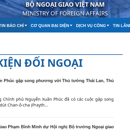
BỘ NGOẠI GIAO VIỆT NAM
MINISTRY OF FOREIGN AFFAIRS
IN BÁO CHÍ
CƠ QUAN ĐẠI DIỆN
DỊCH VỤ CÔNG
TIN LÃN
 KIỆN ĐỐI NGOẠI
n Phúc gặp song phương với Thủ tướng Thái Lan, Thủ
ng Chính phủ Nguyễn Xuân Phúc đã có các cuộc gặp song
út Chan-ô-cha (Prayth...
iao Phạm Bình Minh dự Hội nghị Bộ trưởng Ngoại giao