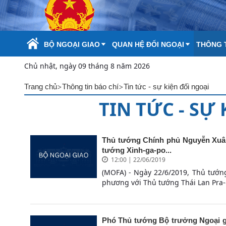
Skip to Main Content
BỘ NGOẠI GIAO
QUAN HỆ ĐỐI NGOẠI
THÔNG T
Chủ nhật, ngày 09 tháng 8 năm 2026
>
>
Trang chủ
Thông tin báo chí
Tin tức - sự kiện đối ngoại
TIN TỨC - SỰ
Thủ tướng Chính phủ Nguyễn Xuâ
tướng Xinh-ga-po...
12:00 | 22/06/2019
(MOFA) - Ngày 22/6/2019, Thủ tướ
phương với Thủ tướng Thái Lan Pra-d
Phó Thủ tướng Bộ trưởng Ngoại g