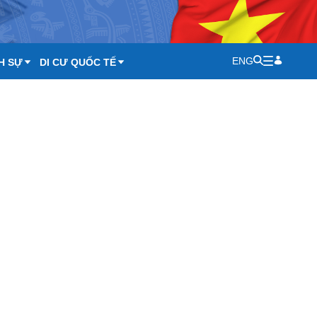
ENG
H SỰ
DI CƯ QUỐC TẾ