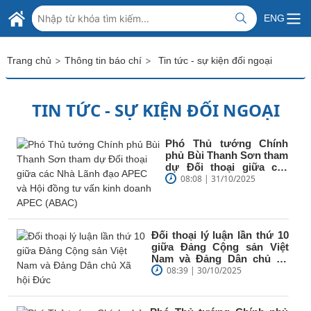
Skip to Main Content
BỘ NGOẠI GIAO VIỆT NAM
ENG
MINISTRY OF FOREIGN AFFAIRS
>
>
Trang chủ
Thông tin báo chí
Tin tức - sự kiện đối ngoại
TIN TỨC - SỰ KIỆN ĐỐI NGOẠI
Phó Thủ tướng Chính
phủ Bùi Thanh Sơn tham
dự Đối thoại giữa các
Nhà Lãnh đạo APEC và
08:08 | 31/10/2025
Hội đồng tư...
Đối thoại lý luận lần thứ 10
giữa Đảng Cộng sản Việt
Nam và Đảng Dân chủ Xã
hội Đức
08:39 | 30/10/2025