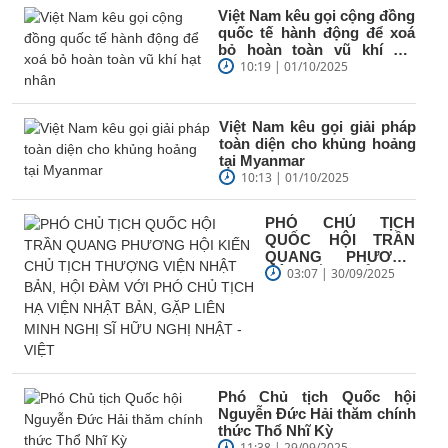
Việt Nam kêu gọi cộng đồng
quốc tế hành động để xoá
bỏ hoàn toàn vũ khí hạt
nhân
10:19 | 01/10/2025
Việt Nam kêu gọi giải pháp
toàn diện cho khủng hoảng
tại Myanmar
10:13 | 01/10/2025
PHÓ CHỦ TỊCH
QUỐC HỘI TRẦN
QUANG PHƯƠNG
HỘI KIẾN CHỦ TỊCH
03:07 | 30/09/2025
THƯỢNG VIỆN
NHẬT BẢN, HỘI
ĐÀM VỚI PHÓ...
Phó Chủ tịch Quốc hội
Nguyễn Đức Hải thăm chính
thức Thổ Nhĩ Kỳ
11:38 | 29/09/2025