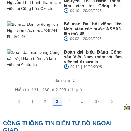
Nguyễn Thị Thanh thăm,
làm việc tại Cộng hòa
Czech
09:10 | 20/09/2025
Bế mạc Đại hội đồng liên
Nghị viện các nước ASEAN
lần thứ 46
09:02 | 20/09/2025
Đoàn đại biểu Đảng Cộng
sản Việt Nam thăm và làm
việc tại Australia
02:13 | 19/09/2025
Bản ghi
Hiển thị 121 - 180 of 2.205 kết quả.
...
1
2
3
4
37
Trang trung gian Use T
Các trang trên cổng
Các trang trên cổng
Các trang trên cổng
Các trang trên cổng
Các trang trên 
CỔNG THÔNG TIN ĐIỆN TỬ BỘ NGOẠI
GIAO